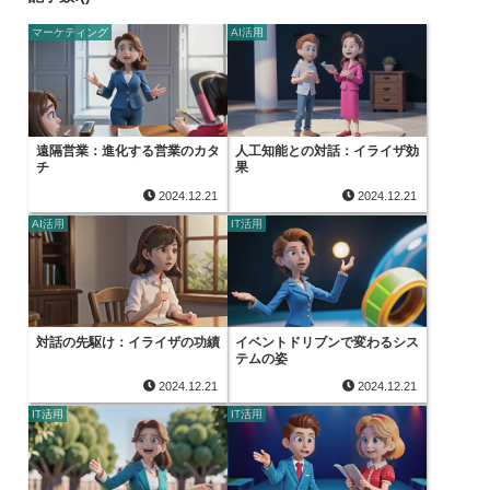
マーケティング
AI活用
遠隔営業：進化する営業のカタ
人工知能との対話：イライザ効
チ
果
2024.12.21
2024.12.21
AI活用
IT活用
対話の先駆け：イライザの功績
イベントドリブンで変わるシス
テムの姿
2024.12.21
2024.12.21
IT活用
IT活用