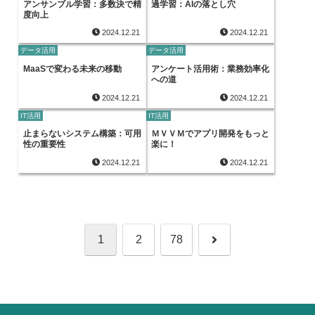
アンサンブル学習：多数決で精
過学習：AIの落とし穴
度向上
2024.12.21
2024.12.21
データ活用
データ活用
MaaSで変わる未来の移動
アンケート活用術：業務効率化
への道
2024.12.21
2024.12.21
IT活用
IT活用
止まらないシステム構築：可用
ＭＶＶＭでアプリ開発をもっと
性の重要性
楽に！
2024.12.21
2024.12.21
次
1
2
78
へ