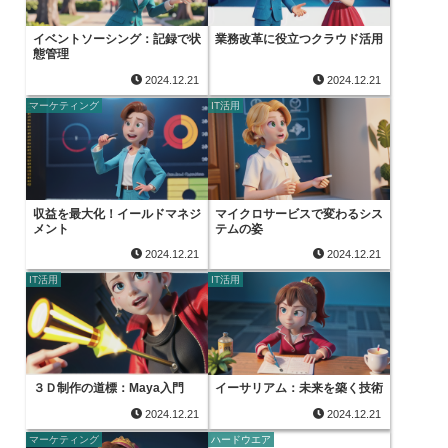
イベントソーシング：記録で状
業務改革に役立つクラウド活用
態管理
2024.12.21
2024.12.21
マーケティング
IT活用
収益を最大化！イールドマネジ
マイクロサービスで変わるシス
メント
テムの姿
2024.12.21
2024.12.21
IT活用
IT活用
３Ｄ制作の道標：Maya入門
イーサリアム：未来を築く技術
2024.12.21
2024.12.21
マーケティング
ハードウエア