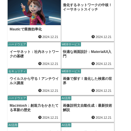
進化するネットワークの中核！
イーサネットスイッチ
Mauticで業務効率化
2024.12.21
2024.12.21
ハードウエア
WEBサービス
イーサネット：社内ネットワー
快適な画面設計：MaterialUI入
クの基礎
門
2024.12.21
2024.12.21
セキュリティ
WEBサービス
ウイルスから守る！アンチウイ
画像で探す！進化した検索の世
ルス講座
界
2024.12.21
2024.12.21
ハードウエア
AI活用
Macintosh：創造力をかきたて
画像説明文自動生成：最新技術
る革新の歴史
解説
2024.12.21
2024.12.21
AI活用
AI活用