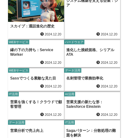
システム構築を支える企業：シ
ア
スカイプ：通話進化の歴史
2024.12.20
2024.12.20
WEBサービス
ハードウエア
縁の下の力持ち：Service
進化した接続規格、シリアル
Worker
ATA
2024.12.20
2024.12.20
WEBサービス
データ活用
Sassでつくる素敵な見た目
名刺管理で業務効率化
2024.12.20
2024.12.20
IT活用
AI活用
営業を強くする！クラウドで顧
営業支援の新たな形：
客管理
Salesforce Einstein
2024.12.20
2024.12.20
データ活用
IT活用
営業分析で売上向上
Sagaパターン：分散処理の難
題を解決