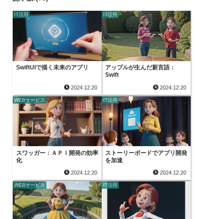
IT活用
IT活用
SwiftUIで描く未来のアプリ
アップルが生んだ新言語：
Swift
2024.12.20
2024.12.20
WEBサービス
IT活用
スワッガー：ＡＰＩ開発の効率
ストーリーボードでアプリ開発
化
を加速
2024.12.20
2024.12.20
WEBサービス
IT活用