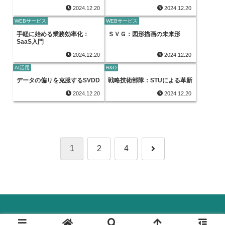
2024.12.20
2024.12.20
WEBサービス
WEBサービス
手軽に始める業務効率化：
ＳＶＧ：図形描画の未来形
SaaS入門
2024.12.20
2024.12.20
AI活用
R&D
データの偏りを克服するSVDD
戦略技術部隊：STUによる革新
2024.12.20
2024.12.20
次
1
2
4
へ
© 2024 デジタル化(DX)のすべて.