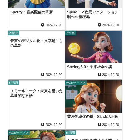
Spotify：音楽配信の革新
Spine：２次元アニメーション
制作の新境地
2024.12.20
2024.12.20
AI活用
その他
音声のデジタル化：文字起こし
の革新
Society5.0：未来社会の姿
2024.12.20
2024.12.20
IT活用
WEBサービス
スモールトーク：未来を築いた
革新的な言語
業務効率化の鍵、Slack活用術
2024.12.20
2024.12.20
WEBサービス
IT活用