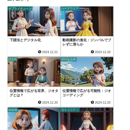
サプライチェーン
ハードウエア
下請法とデジタル化
動画撮影の進化：ジンバルでブ
レずに滑らか
2024.12.21
2024.12.20
IT活用
データ活用
位置情報で広がる世界、ジオタ
位置情報で広がる可能性：ジオ
グとは？
コーディング
2024.12.20
2024.12.20
AI活用
セキュリティ