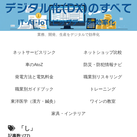
業務、開発、生産をデジタルで効率化
ネットサービスリンク
ネットショップ比較
車のAtoZ
防災・防犯情報ナビ
発電方法と電気料金
職業別リスキリング
職業別ガイドブック
トレーニング
東洋医学（漢方・鍼灸）
ワインの教室
家具・インテリア
「し」
記事数:(77)