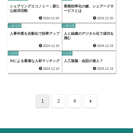
シェアリングエコノミー：新た
業務効率化の鍵、シェアードサ
な経済活動
ービスとは
2024.12.20
2024.12.20
人材活用
人材活用
人事作業を自動化で効率アップ
人と組織のデジタル化で成功を
掴む
2024.12.19
2024.12.19
AI活用
AI活用
AIによる最適な人材マッチング
人工無脳：会話の達人？
2024.12.19
2024.12.19
次
1
2
4
へ