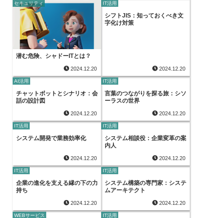
セキュリティ
IT活用
シフトJIS：知っておくべき文
字化け対策
潜む危険、シャドーITとは？
2024.12.20
2024.12.20
AI活用
IT活用
チャットボットとシナリオ：会
言葉のつながりを探る旅：シソ
話の設計図
ーラスの世界
2024.12.20
2024.12.20
IT活用
IT活用
システム開発で業務効率化
システム相談役：企業変革の案
内人
2024.12.20
2024.12.20
IT活用
IT活用
企業の進化を支える縁の下の力
システム構築の専門家：システ
持ち
ムアーキテクト
2024.12.20
2024.12.20
WEBサービス
IT活用