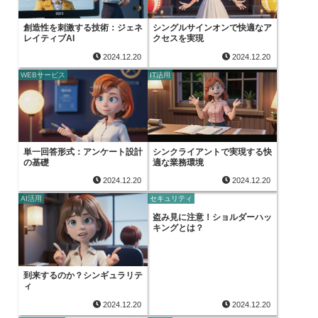
創造性を刺激する技術：ジェネ
シングルサインオンで快適なア
レイティブAI
クセスを実現
2024.12.20
2024.12.20
WEBサービス
IT活用
単一回答形式：アンケート設計
シンクライアントで実現する快
の基礎
適な業務環境
2024.12.20
2024.12.20
AI活用
セキュリティ
盗み見に注意！ショルダーハッ
キングとは？
到来するのか？シンギュラリテ
ィ
2024.12.20
2024.12.20