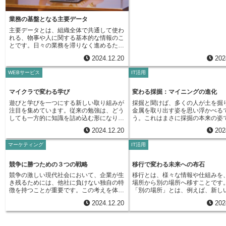
かす様々な悪影響を及ぼします。まるで静
要因を考慮して算出されます。例
ことができるため、全体の処理時間を大幅
ことができるようになるでしょう。
り上げに貢献している場合、多重
びます。例えば、文書作成ソフト
かに忍び寄る敵のように、気付かぬうちに
人活動の場合、適合度は応募者の
に短縮できます。例えば、表計算ソフトで
影響で、それぞれの費用が売り上
同じ見た目にするために同じ設定
感染し、大きな被害をもたらすため、その
経験、性格といった要素と、企業
業務の基盤となる主要データ
複雑な計算を行う場合や、画像編集ソフト
る真の影響度合いを分離して評価
繰り返しているとします。このよ
脅威について正しく知ることが大切です。
人物像や社風との一致度合いによ
で大きな画像を処理する場合など、多くの
が困難になります。結果として、
マクロ言語を使って作業の手順を
主要データとは、組織全体で共通して使わ
この有害な命令の集まりは、一つの種類で
ります。商品と顧客の組み合わせ
計算が必要な場面では、多重処理を使うこ
断を下してしまう恐れがあります
それを自動的に実行させるプログ
れる、物事や人に関する基本的な情報のこ
はなく、様々な種類が存在します。例え
ば、顧客の過去の購買履歴や興味
とで処理速度を大幅に向上させることがで
め、多要素を用いた分析を行う際
ることで、同じ作業を何度も繰り
とです。日々の業務を滞りなく進めるため
ば、他の命令の集まりに寄生して自分の複
品の特性や価格などが考慮されま
きます。これにより、作業の効率が上が
重共線性の有無を適切に見極め、
を省くことができます。まるで料
の、いわば土台となる重要な要素です。具
製を増やし、感染を広げることで機器の動
度は、数値が高いほど相性が良く
り、待ち時間を減らすことができるため、
2024.12.20
202
じて対策を講じることが不可欠で
ピのように、手順を一度記録して
体的には、商品名や値段、顧客の住所や電
作を妨害するものや、網の目のような繋が
ど相性が悪いことを示します。こ
より快適に作業を進めることが可能になり
共線性を放置すると、分析結果の
誰でも同じように簡単に作業を再
話番号、取引先の会社名や担当者名などが
りを通して自ら広がり、機器の弱点を利用
用いることで、私たちは感覚的な
ます。また、動画の再生中であっても、同
WEBサービス
IT活用
損ない、誤った結論を導き出す可
のです。表計算ソフトで複雑な計
挙げられます。これらの情報は、販売管
して侵入を試みるもの、人の操作を監視
なく、客観的なデータに基づいて
時に他の作業を行うことができるのも、こ
るため、注意深く対処する必要が
も行う場合も、マクロが役立ちま
理、在庫管理、会計処理など、様々な業務
し、個人情報をこっそりと集めるものなど
み合わせを選択することができま
の多重処理のおかげです。
す。
の手順をマクロとして記録してお
で欠かせない情報源となります。例えば、
マイクラで変わる学び
変わる採掘：マイニングの進化
があります。これらの有害な命令の集まり
ば、数ある求人の中から自分に合
タン一つで複雑な計算を一瞬で完
商品の販売数を把握するには商品名や値段
は、種類によって攻撃の仕方が異なりま
を見つけ出す際に、適合度を参考
遊びと学びを一つにする新しい取り組みが
採掘と聞けば、多くの人が土を掘
ことができます。毎日同じ形式で
の情報が、顧客への請求書作成には顧客の
す。例えば、あるものは他の命令の集まり
とで、ミスマッチを防ぎ、満足度
注目を集めています。従来の勉強は、どう
金属を取り出す姿を思い浮かべる
報告書の作成なども、マクロで自
住所や電話番号の情報が不可欠です。ま
にくっついて自分のコピーを増やし、感染
職活動を行うことができます。企
しても一方的に知識を詰め込む形になりが
う。これはまさに採掘の本来の姿
ことができます。マクロを使う最
た、取引先との連絡や契約の締結には、取
を広げることで機器の動作を妨げます。ま
っても、適合度の高い応募者を選
ちで、学ぶ側の意欲を高めるのが難しいと
古来より人々が行ってきた営みで
は、作業時間を大幅に短縮できる
引先の会社名や担当者名といった情報が必
2024.12.20
202
た、あるものは網の目のような繋がりを通
とで、採用後の早期退職やパフォ
いう問題がありました。そこで、遊びの楽
は、文字通り、土壌や岩石などか
す。また、人による間違い、いわ
要となります。このように、主要データは
して自ら広がり、機器の弱点を利用して侵
の低下といったリスクを軽減する
しさを持ち込み、自ら学ぶ意欲を育む革新
資源を掘り出すことを意味します
ーマンエラーを減らすことにも繋
組織の様々な活動において基盤となる重要
マーケティング
IT活用
入を試みます。さらに、あるものは人の操
きます。このように、適合度は様
的な方法として、例えば「マインクラフ
歴史を振り返れば、石器時代から
す。例えば、大量のデータを扱う
な役割を担っています。もし主要データに
作を監視し、個人情報を不正に集めるもの
で活用できる強力なツールであり
ト」のようなゲームを活用した学習に期待
を掘り出し、道具を作り、生活を
クロで自動化すれば、間違いを減
誤りや食い違いがあると、業務の効率が下
もあります。このように、様々な種類の有
組み合わせを見つけるための指針
が高まっています。マインクラフトは、ブ
てきました。金属の利用が始まる
競争に勝つための３つの戦略
移行で変わる未来への布石
確な結果を得ることができます。
がるだけでなく、顧客への誤った情報提供
害な命令の集まりが存在し、それぞれ異な
す。膨大な選択肢の中から最適な
ロックを組み合わせて自由にものづくりが
鉄などの鉱石を求めて、より深く
作成を自動化すれば、作成時間を
や、経営判断の誤りといった重大な問題に
競争の激しい現代社会において、企業が生
移行とは、様々な情報や仕組みを
る方法で攻撃を仕掛けてきます。これらの
び出す必要がある現代社会におい
できる世界です。一見ただのゲームに思え
く地中を掘り進めるようになりま
るだけでなく、内容の統一性を保
つながる可能性があります。例えば、顧客
き残るためには、他社に負けない独自の特
場所から別の場所へ移すことです
悪意ある命令の集まりは、私たちの暮らし
度は、意思決定を支援する上で欠
ますが、実は学びの場としても大きな可能
山での作業は、常に危険と隣り合
容易になります。このように、マ
の住所に誤りがあると、商品が届かないと
徴を持つことが重要です。この考えを体系
「別の場所」とは、例えば、新し
の安全を脅かす存在であり、対策を急ぐ必
存在と言えるでしょう。
性を秘めています。例えば、歴史の授業
す。落盤やガス爆発などの事故の
を学ぶことで、コンピュータでの
いったトラブルが発生し、顧客の信頼を失
的にまとめあげたのが、経営戦略の大家、
の仕組みや、情報を蓄える道具で
要があります。
で、教科書で古代の建造物について学ぶ代
でなく、粉塵による健康被害も懸
2024.12.20
202
を大幅に向上させることができま
う可能性があります。また、売上データに
マイケル・ポーターです。ポーターはハー
り、今までとは異なる作業のやり
わりに、マインクラフトの世界で実際にそ
す。暗く狭い坑道での作業は肉体
な作業や面倒な繰り返し作業から
誤りがあると、経営状況を正しく把握でき
バード大学の経営学の教授として、数多く
です。具体的な例を挙げると、少
の建造物を再現してみることを想像してみ
神的にも大きな負担であり、多く
れ、より創造的な仕事に時間を割
ず、誤った経営判断を下してしまう可能性
の企業に助言を行い、その経験を活かして
った計算機の仕組みの中で動いて
てください。生徒たちは、建物の形や構造
必要とします。しかし、そうした