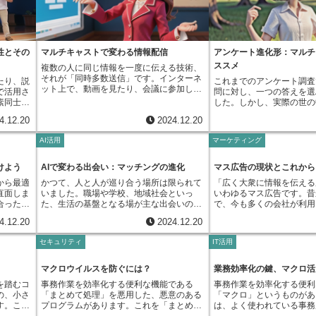
の技術に
を書くための文字処理、イ
ビ受像機で見始めた後、移動中の電車内で
とで、最
情報を検索するための通信
携帯電話に切り替え、自宅に戻ってからは
できると
機は様々な仕事を瞬時に切
携帯情報端末で続きを見る、といったこと
例えるな
滞りなく進めていきます。
も可能です。多様な機器対応の最大の利点
まって一
つの仕事しか処理できない
は、場所や時間に縛られることなく、自分
性とその
マルチキャストで変わる情報配信
アンケート進化形：マルチ
です。こ
を聴いている間は文章を書
に合った機器を使って情報に触れられると
ススメ
複数の人に同じ情報を一度に伝える技術、
仕組みを
ず、インターネットで調べ
いう利便性です。机上型計算機の大きな画
それが「同時多数送信」です。インターネ
。加え
できません。マルチタスク
たり、説
これまでのアンケート調査
面でじっくり作業したい時、外出先で手軽
ット上で、動画を見たり、会議に参加した
で、価格
たちは複数の仕事を同時進
で活用さ
問に対し、一つの答えを選
に情報を確認したい時、あるいはゆったり
りする場面を想像してみてください。も
、自社に
なり、作業効率が飛躍的に
素同士に
した。しかし、実際の世の
とくつろぎながら動画を見たい時など、そ
し、それぞれの人に同じ情報を個別に送っ
性も高ま
マルチタスクは、現代の計
信頼性が
理由が複雑に絡み合い、一
の時々の状況に応じて最適な機器を選べる
4.12.20
2024.12.20
ていたら、回線がパンクしてしまいます。
しないた
ない技術です。私たちの日
が、多重
は言い表せない場面が多く
のは、大変便利です。いつでも、どこで
そこで登場するのが同時多数送信の技術で
しかし、
帯電話や持ち運びできる計
挙げる
えば、ある商品を買う決め
も、必要な情報にアクセスできる環境は、
AI活用
マーケティング
す。従来の情報送信は、一対一、つまり手
ではあり
な機器の中でマルチタスク
るため
ビスを使う目的など、色々
私たちの生活をより豊かで実りあるものに
紙のように一人ずつに送る方法でした。こ
況を把握
ます。これらの機器は、複
引き額と
合っている場合があります
し、物事を効率的に進める助けにもなりま
れを「単独送信」と言います。この方法で
す。その
持ち、私たちの生活をより
れらの要
況下で、回答者に一つだけ
けよう
AIで変わる出会い：マッチングの進化
マス広告の現状とこれから
す。例えば、仕事の資料を移動中に確認す
は、受け手が100人いれば、同じ情報を
る能力が
のにしてくれています。マ
用が増加
のは、貴重な情報を見逃し
ることで、時間を有効に使うことができま
から最適
かつて、人と人が巡り合う場所は限られて
「広く大衆に情報を伝える
100回送ることになり、送信者の負担は大
契約内容
現代社会を支える重要な基
も増える
があります。より多くの情
す。また、家族や友人と離れていても、気
直面しま
いました。職場や学校、地域社会といっ
いわゆるマス広告です。昔
変なものです。インターネットで動画配信
いように
でしょう。時間を有効に使
ような状
に、複数の答えを選べるよ
軽に連絡を取り合ったり、同じ動画を共有
合った会
た、生活の基盤となる場が主な出会いの場
で、今も多くの会社が利用
サービスを考えてみてください。視聴者が
。情報技
たことで、人々の暮らしは
可能性が
あります。複数回答形式は
して一緒に楽しんだりすることもできま
に合った
でした。顔なじみの仲間と日々を過ごす中
聞、雑誌、テレビ、ラジオ
100人いれば、サーバーは同じ動画を100
けでな
した。今後も、マルチタス
と、どの
肢の中から幾つかの答えを
す。このように多様な機器対応は、私たち
4.12.20
2024.12.20
飲み物を
で、自然と関係性が築かれていく、それが
が手軽に接することのでき
回送ることになり、サーバーへの負担は膨
調整とい
続け、私たちの生活を更に
えている
答者の考えをより深く、そ
の生活を様々な面で支え、より良いものへ
効果的な
当たり前の風景でした。しかし、情報通信
とで、一度にたくさんの人
大になります。同時多数送信では、送信者
のです。
ることでしょう。
ります。
捉えることができます。従
と変えていく力を持っているのです。今
セキュリティ
IT活用
た広告を
網の広がりとともに、この状況は大きく変
す。新聞広告は、地域や読
は一度だけ情報を送ります。まるで、街頭
、それら
響度を示
は、回答者は自分の考えに
後、さらに技術革新が進み、機器の種類が
ビス開発
わりました。電子掲示板や交流を目的とし
ことができ、じっくり読ん
演説のように、一度に大勢の人に語りかけ
的な業務
わずかな
を選ぶしかありませんでし
増え、通信速度が向上すれば、多様な機器
ービスを
た場所に人が集まり、画面越しに言葉を交
利点です。経済情報や地域
マクロウイルスを防ぐには？
業務効率化の鍵、マクロ活
るようなものです。情報をどのように届け
ります。
性があり
数回答形式では、自分の考
対応の可能性はますます広がっていくでし
うな組み
わすことで、物理的な距離を超えた繋がり
定の分野に興味を持つ人々
るかは、ネットワークの中継地点である
るよう
ての選択肢を選ぶことがで
ょう。より快適で便利な生活の実現に向け
を踏むコ
事務作業を効率化する便利な機能である
事務作業を効率化する便利
ものが、
が生まれるようになりました。以前は考え
できます。雑誌広告は、写
「経路指示装置」が担当します。経路指示
揺らぎで
ば、商品購入の決め手を尋
て、多様な機器対応は重要な役割を担って
の、小さ
「まとめて処理」を悪用した、悪意のある
「マクロ」というものがあ
度は、そ
られなかったような、多様な価値観を持つ
く見せることができ、特定
装置は、情報を受け取るグループに応じ
のです。
「価格」「品質」「デザイ
いくと考えられます。
す。この
プログラムがあります。これを「まとめて
は、よく使われている事務
る様々な
人々と出会う機会が生まれたのです。そし
に合わせた広告展開が可能
て、情報を複製してそれぞれの経路に送り
が共に売
肢があった場合、一択形式
ロ」と呼
処理ウイルス」と呼びます。「まとめて処
ば「マイクロソフト オフ