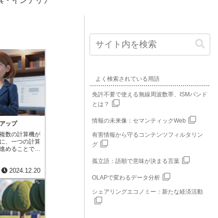
具・インテリア
よく検索されている用語
免許不要で使える無線周波数帯、ISMバンド
とは？
情報の未来像：セマンティックWeb
アップ
複数の計算機が
有害情報から守るコンテンツフィルタリン
に、一つの計算
グ
進めることで
にも止まらぬ速
孤立語：語順で意味が決まる言葉
ながら、複数の
2024.12.20
す。この切り替
OLAPで変わるデータ分析
、私たちには複
ているように見
シェアリングエコノミー：新たな経済活動
を書きながら音
ネットで調べ物
ルチタスクの一
音声処理、文章