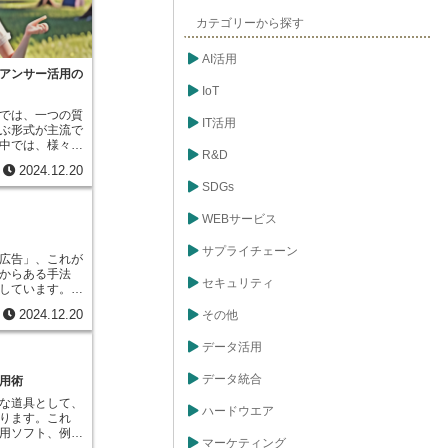
ンターネットで
処理など、計算
カテゴリーから探す
り替えながら、
もし計算機が一
AI活用
としたら、音楽
アンサー活用の
くことができ
IoT
物をすることも
のおかげで、私
では、一つの質
IT活用
行できるように
ぶ形式が主流で
向上しました。
中では、様々な
R&D
算機には欠かせ
つの答えだけで
2024.12.20
常生活でも、携
見られます。例
SDGs
算機など、様々
手や、あるサー
が活用されてい
な要素が影響し
数の仕事を受け
WEBサービス
。このような状
便利で豊かなも
答えを選ばせる
ルチタスクは、
てしまう可能性
サプライチェーン
広告」、これが
盤技術と言える
報を集めるため
からある手法
えるようになっ
うにする必要が
セキュリティ
しています。新
大きく変わりま
、幾つかの選択
といった、誰も
ク技術は進化し
選べるため、回
2024.12.20
その他
る媒体を使うこ
便利にしてくれ
してより正確に
へ情報を届けま
来の一択形式で
データ活用
者層を絞り込む
一番近い選択肢
でもらえるのが
た。しかし、複
の情報など、特
データ統合
用術
えに合致する全
に効果的に訴求
きます。例え
な道具として、
真や文章を美し
ハードウエア
ねる質問で、
ります。これ
の趣味や年齢層
ン」などの選択
用ソフト、例え
です。ファッシ
マーケティング
ではどれか一つ
ィス」などに備