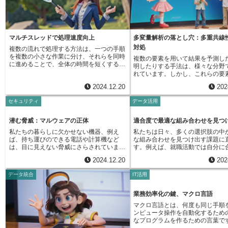
することは、今では珍しいことではなくな
作り上げることができます。特定
りました。また、画面に触れて操作するタ
特化した会社に作業を依頼するこ
ッチパネルも、マルチモーダル技術の一種
新の技術や高度な専門知識を活用
と言えます。指先の感覚を使って、画面上
いう利点も生まれます。これは、
の様々な情報を直感的に操作できるため、
ら、それぞれの分野の専門家が集
マルチスレッドで処理速度向上
多変量解析の落とし穴：多重共線
子供からお年寄りまで幅広い世代に受け入
つの作品を作り上げるようなもの
対処
複数の流れで処理する方法は、一つの手順
れられています。マルチモーダル技術の真
れにより、より高度で洗練された
を複数の小さな作業に分け、それらを同時
価は、これらの複数の感覚入力を組み合わ
作り上げることが可能になります
複数の要素を用いて結果を予測し
に進めることで、全体の時間を短くするや
せることで発揮されます。 音声で指示を
て、複数の会社と取引を持つこと
明したりする手法は、様々な分野
り方です。これは、料理を作る場面で例え
出しながら、同時に画面を触って操作した
や条件の比較検討がしやすくなり
れています。しかし、これらの要
ることができます。例えば、カレーライス
り、手の動きでジェスチャー操作を加えた
とってより有利な契約を結ぶ可能
強い関連性があると、分析結果の
2024.12.20
202
を作る場合を考えてみましょう。一つの流
りすることで、より複雑で繊細な操作が可
ります。また、一つの会社に依存
揺らぎかねません。この問題こそ
れで作る場合は、まず野菜を切るところか
能になります。さらに、視線の動きで機器
め、リスク分散にも繋がります。
共線性と呼ばれるものです。例を
セキュリティ
データ活用
ら始め、次に肉を炒め、その後で野菜と肉
を制御する技術も開発されており、将来的
複数の会社を管理することは容易
と、ある商品の売り上げを予測す
を煮込み、最後にルーを入れて仕上げま
には、考えるだけで機械を操作できるよう
ません。それぞれの会社の進捗状
に、宣伝費用、販売活動費用、値
す。それぞれの作業が終わってから次の作
になるかもしれません。従来のキーボード
し、連携を密にする必要がありま
いった要素を用いるとします。こ
潜む脅威：マルウェアの正体
適合度で最適な組み合わせを見つ
業に進むため、全ての作業が終わるまでに
やマウスによる操作では、機械の都合に人
ため、プロジェクト全体を管理す
素は相互に関連しており、宣伝費
私たちの暮らしに欠かせない機器、例え
私たちは日々、多くの選択肢の中
は長い時間がかかります。しかし、複数の
間が合わせていましたが、マルチモーダル
重要になります。また、各社との
すると、販売活動費用や値引き額
ば、持ち運びのできる電話や計算機など
な組み合わせを見つけ出す課題に
流れで作る場合は、野菜を切る人と、肉を
技術は、人間の感覚や行動に機械が合わせ
を明確にし、認識のずれが生じな
傾向があると考えられます。この
は、目に見えない脅威にさらされていま
す。例えば、就職活動では自分に
炒める人、ルーを用意する人をそれぞれ分
てくれる、まさに人間中心の操作方法と言
注意深く調整することも必要です
況では、多重共線性が潜んでいる
す。それは、悪意のある命令の集まりで、
社を探し、買い物では自分の好み
けて同時に作業を進めることができます。
えるでしょう。 この技術は、今後ますま
術の刷新は、単に技術的な側面だ
あります。多重共線性が存在する
2024.12.20
202
様々な問題を引き起こす、いわゆる「有害
商品を選び、食事では料理に合う
このように作業を分担することで、全体に
す発展し、私たちの生活をより便利で快適
く、プロジェクト管理や会社間の
要素が結果にどれほどの影響を与
な命令の集まり」です。この有害な命令の
選びます。ビジネスの場面でも、
かかる時間を大幅に短くすることができま
なものへと変えていくことが期待されま
った、経営的な視点も重要になる
かを正確に捉えることが難しくな
データ統合
IT活用
集まりは、まるでひそかに忍び寄る敵のよ
広告配信のためには顧客層に合っ
す。計算機の世界では、この複数の流れで
す。例えば、家事をしながら音声で家電を
複数の会社から最適なものを選び
具体的には、それぞれの要素の影
うに、気付かぬうちに機器に入り込み、深
選択する必要があり、新しいサー
処理するやり方を「多重処理」と呼びま
操作したり、運転中に視線だけでカーナビ
を組み合わせることで、より効果
す数値が不安定になり、データの
刻な被害をもたらす可能性があります。こ
においては市場の需要に合ったサ
業務効率化の鍵、マクロ言語
す。従来の「単一処理」は、一つの作業が
を操作したり、様々な場面でマルチモーダ
の刷新を実現できる可能性が広が
変化で大きく変動してしまう可能
の見えない敵は、個人情報（例えば、名前
考案する必要があります。このよ
終わってから次の作業に進むため、複数の
ル技術が活躍することでしょう。これによ
ます。まるで砂山の上に家を建て
マクロ言語とは、何度も同じ手順
や住所、口座番号など）を盗み見たり、大
合わせの良し悪しを数値で表した
作業がある場合は、順番に一つずつ処理し
り、日常生活における様々な作業が効率化
に、基礎が不安定なため、少しの
ンピュータ操作を自動化するため
切な記録や書類を壊したり、機器の制御を
適合度と呼ばれる指標です。適合
ていくしかありませんでした。しかし、多
され、私たちはより多くの時間を創造的な
全体が崩れてしまう危険性がある
なプログラムを作るための言葉で
乗っ取ったりするなど、私たちの生活を脅
れぞれの組み合わせに影響を与え
重処理の場合は、複数の作業を同時に行う
活動や人とのコミュニケーションに費やす
例えば、宣伝費用と販売活動費用
小さなプログラムのことを「マク