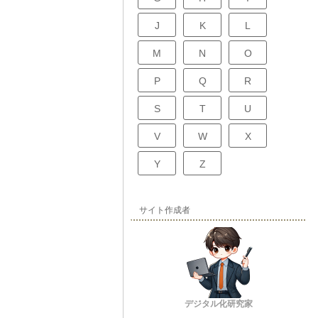
J
K
L
M
N
O
P
Q
R
S
T
U
V
W
X
Y
Z
サイト作成者
デジタル化研究家