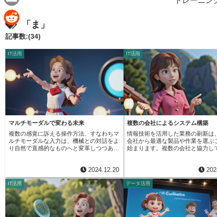
トレーニン
e
a
E
「ま」
c
m
R
記事数:(34)
e
a
e
IT活用
IT活用
b
i
d
o
l
d
o
i
k
t
マルチモーダルで変わる未来
複数の会社によるシステム構築
複数の感覚に訴える操作方法、すなわちマ
情報技術を活用した業務の刷新は
ルチモーダルな入力は、機械との対話をよ
会社から最適な製品や作業を選ぶ
り自然で直感的なものへと変革しつつあり
始まります。複数の会社と協力し
ます。 これまでは、キーボードを叩いた
を構築するやり方には、それぞれ
り、マウスを動かしたりといった限られた
分野を活かし、より良い仕組みを
2024.12.20
202
方法でしか機械を操作できませんでした
ることができるという利点があり
が、マルチモーダル技術は、私たち人間が
えば、ある会社は情報の蓄積や管
IT活用
データ活用
本来持っている五感を活用した、より豊か
ており、別の会社は情報のやり取
な操作体験を提供します。例えば、既に広
にする技術に秀でているといった
く普及している例として、音声認識による
す。それぞれの強みを持つ会社か
操作が挙げられます。話しかけるだけで家
部分を選び出し、組み合わせるこ
電製品を動かしたり、情報検索を行ったり
体としてより高性能で無駄のない