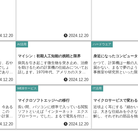
えば、求
て今、人工知能という技術が、更なる変化
ョン誌、趣味の雑誌など、
届けます。この技術のおかげで、ネットワ
共線性の
しか選べませんが、複数回
で、毎回
理」とは、決まった手順を自動で実行する
わっている機能です。この
スキル、
をもたらそうとしています。膨大な量の情
りしているため、広告効果
ークの負担を軽くすることができます。例
げに与え
ば、これらの要素全てが購
を何度も
ための小さな指示書のようなものです。例
普段パソコンで行っている
の求める
報を分析し、一人ひとりの好みや性格、大
できます。テレビ広告は、
えば、同じ動画をたくさんの人が見ている
すること
った場合、全てを選ぶこと
うな時、
えば、表計算ソフトで毎日同じ計算をする
つ一つ記録し、それを自動
って決ま
切にしていることを理解することで、相性
報を伝えられるため、商品
場合、サーバーは一度だけ動画を送信すれ
誤った判
のように、複数回答形式は
記録し、
場合や、文書作成ソフトで同じ書式を何度
ことができます。例えば、
であれ
の良い相手を見つける手助けをしてくれる
を効果的に伝えることがで
ばよく、経路指示装置が各視聴者に届くよ
。そのた
をより忠実に反映したデー
ラムを作
も設定する場合などに利用されます。この
トで、毎回同じように文字
関心、商
のです。これまでの出会い方では、偶然の
人が見ている時間帯に流せ
うに複製・転送してくれます。これによ
には、多
できるのです。これにより
返す手間
「まとめて処理」の中に、悪意のある命令
類、行間などを設定してい
す。適合
巡り合わせや、限られた人間関係の中での
度を上げることも可能です
り、サーバーの負担を大幅に減らし、動画
必要に応
査の精度は上がり、より現
理のレシ
を隠すことで、ウイルスとして機能するよ
のような作業は、マクロに
、低いほ
出会いが主流でした。しかし、人工知能を
訴えることで、記憶に残り
がスムーズに再生されるようになります。
4.12.20
2024.12.20
す。多重
行うことができます。より
おけば、
うに仕組まれています。感染した文書ファ
ば、ボタン一つで同じ設定
の指標を
活用することで、効率的に、そして自分に
ります。ラジオ広告は、耳
同時多数送信は、動画配信だけでなく、
信頼性を
ることで、商品開発やサー
現できる
イルを開くと、隠されていた悪意のある命
す。表計算ソフトで、何度
判断では
合った相手と出会う可能性が広がります。
め、ながら作業をしている
様々な場面で使われています。例えば、大
AI活用
ハードウエア
能性があ
つ、より具体的な示唆を得
算を何度
令が自動的に実行されます。これは、書類
算を繰り返す必要がある場
最適な組
人工知能は、ただ単に条件に合う人を紹介
いという特徴があります。
人数が同時に参加する会議システムや、遠
ありま
でしょう。例えば、ある商
す。計算
に仕掛けられた罠のようなものです。罠に
記録することで、簡単に計
す。例え
するだけではありません。これまで私たち
をしている時間帯に流すこ
隔で授業を行うシステムなど、リアルタイ
して「価格」と「品質」の
けば、ボ
かかると、パソコンにウイルスが侵入し、
ます。このように、マクロ
マイシン：初期人工知能の挑戦と限界
身近になったコンピュータ
った会社
自身も気づいていなかったような、潜在的
に情報を届けることができ
ムで情報を共有する必要がある場合に、同
ことが多いと分かれば、価
了させる
様々な被害を引き起こす可能性がありま
作業にかかる時間を大幅に
にするこ
な好みや価値観を明らかにすることで、意
の広告媒体に比べて費用を
時多数送信は非常に有効です。情報を効率
り、石や
病気を引き起こす微生物を突き止め、治療
かつて、計算機は一般の人
品質を向上させる取り組み
作成する
す。例えば、パソコン内のファイルを勝手
効率を上げることができま
の高い就
外な出会いをもたらしてくれる可能性も秘
きるのもメリットです。こ
よく届けることで、通信の遅延を防ぎ、ス
でしょ
を助けるための計算機の仕組みについてお
届かない、まるで夢のよう
判断できます。また、ある
動化する
に削除したり、変更したりするかもしれま
作業を何度も繰り返してい
業側にと
めています。これは、人間関係の構築とい
告は、多くの人の目に触れ
ムーズな進行を可能にします。このよう
であり、
話します。1970年代、アメリカのスタン
事務室や研究所といった限
目的として「利便性」と「
大の利点
せん。また、個人情報や機密情報が盗まれ
も間違いが起こりやすくな
考するこ
う面において、大きな革新と言えるでしょ
や会社の認知度を上げ、良
に、同時多数送信は、現代のインターネッ
す。採掘
フォード大学で「マイシン」という名前の
置され、その大きさは冷蔵
が選ばれることが多いと分
ことで
る危険性もあります。さらに、感染したパ
し、単純な繰り返し作業を
4.12.20
2024.12.20
ーマンス
う。今後、人工知能は、より豊かな人間関
効果があります。また、長
ト社会を支える重要な技術の一つと言える
ら有用な
仕組みが作られました。これは、人の知恵
たほど。そのため、設置場
を維持しつつ楽しさを向上
ゆるヒュ
ソコンから他のパソコンへウイルスを拡散
ことで、人為的なミスを減
ことがで
係を築くための、なくてはならない存在に
手法なので、消費者も安心
でしょう。
。人類の
を真似ることを目指した初期の試みの一つ
ースが必要でした。重さも
が重要であると判断できま
がりま
させる可能性も高く、気付かないうちに被
確性を高めることができま
WEBサービス
IT活用
々な場面
なっていくでしょう。
ことができます。広告を出
人々は石
で、専門家の知識を使って問題を解決する
移動させるには大変な労力
に、複数回答形式は、複雑
作業をマ
害を広げてしまう恐れがあります。一見す
計算ソフトで大量のデータ
、最適な
を自由に選べるので、計画
豊かにし
という、当時新しい考え方に基づいていま
た。見た目も現在のものと
かし、真のニーズを掴むた
らし、正
ると便利な機能の裏に、このような危険が
ピーや貼り付けなどの操作
となりま
ることができるのも大きな
と、銅や
した。マイシンは、感染症の診断と治療に
り、複雑な配線や無数のラ
マイクロソフトエッジへの移行
マイクロサービスで変わる
と言えるでしょう。複数回
報告書の
潜んでいることを理解しておくことが大切
大きな問題につながる可能
ものを選
、より広
特化して作られました。患者の体の状態や
ました。操作も容易ではな
は、アンケート調査の質を
短縮でき
です。ウイルス対策ソフトを導入し、常に
マクロを使えば、このよう
、今ある
長い間、パソコンに標準で入っている閲覧
近頃よく耳にする『細かい
て、適合
した。鉱
検査の結果を入力すると、どの薬を使えば
者がつきっきりで管理して
良い意思決定に繋がる重要
つことも
最新の状態に保つことが重要です。また、
正確な作業を行うことがで
。この
ソフトといえば『インターネット エクス
は、大きな仕組みを小さな
かせない
わせで
良いのかを提案してくれるのです。開発当
技術者は特別な訓練を受け
しょう。
クロ言語
出所不明のファイルは開かない、怪しいメ
は、難しい操作を覚える必
い計算機
プローラー』でした。まるで電気を付けた
解し、それぞれの部品を独
危険だけ
初、マイシンは医師の診断を助ける道具と
の複雑な仕組みを理解し、
作業効率
ールの添付ファイルは開かないなど、日頃
ん。高度な知識がなくても
あった
り消したりするのと同じくらい当たり前に
かす方法のことです。それ
念されま
して注目を集めました。感染症の診断は、
していました。計算機の不
4.12.20
2024.12.20
す。複雑
から注意を払うことで、感染リスクを減ら
行った操作を記録するだけ
方のこと
使われ、多くの利用者に親しまれてきまし
限られた役割だけを担い、
的にも精
様々な要素を考慮する必要があり、とても
応し、常に正常に動作する
解放さ
すことができます。安全にパソコンを利用
ロを作成できます。誰でも
し古くな
た。しかし、技術は常に進歩し続けていま
ことで、全体として一つの
の労力を
複雑です。そのため、人の知恵を真似た計
割を担っていました。当時
くことが
するためには、「まとめて処理」の便利さ
で、日々の作業を効率化し
いる作業
す。時代の変化と共に、利用者の求めるも
作り上げます。これは、従
困難を乗
算機による支援によって、医療現場の負担
科学技術計算や企業におけ