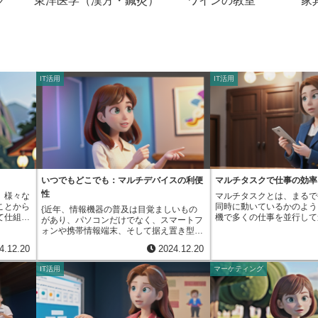
グ
東洋医学（漢方・鍼灸）
ワインの教室
家
IT活用
IT活用
いつでもどこでも：マルチデバイスの利便
マルチタスクで仕事の効率
性
、様々な
マルチタスクとは、まるで
ことから
同時に動いているかのよう
{近年、情報機器の普及は目覚ましいもの
て仕組み
機で多くの仕事を並行して
があり、パソコンだけでなく、スマートフ
の得意な
す。実際には、計算機は目
ォンや携帯情報端末、そして据え置き型の
作り上げ
さで仕事の内容を切り替え
テレビ受像機など、実に様々な機器が私た
4.12.20
2024.12.20
ます。例
仕事を少しづつ進めていま
ちの暮らしに溶け込んでいます。このよう
理に長け
えの速度が非常に速いため
に多種多様な機器で、同じ内容の資料や役
IT活用
マーケティング
りを円滑
数の仕事が同時に処理され
務を、変わらずに利用できることを「多様
具合で
えるのです。例えば、文章
な機器対応」と言います。例えば、自宅の
ら最適な
楽を聴き、同時にインター
机上型計算機で作成した書類を、外出先で
とで、全
をするといった作業も、マ
携帯電話から見て、修正することもできま
仕組みを
つです。音楽を聴くための
すし、動画の配信サービスを、居間のテレ