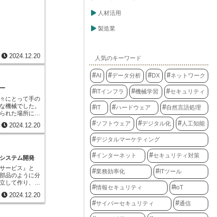
読者層がはっき
答形式であれ
機能を使うと、
を高めることが
入の決め手とな
人材活用
作業の手順を一
映像と音声で情
ができます。こ
的に実行させる
の魅力や雰囲気
、回答者の考え
製造業
文章を作るソフ
きます。多くの
タを得ることが
の大きさや種
ば、一気に知名
、アンケート調
るとします。こ
。視覚と聴覚に
実に近い分析を
記録しておけ
やすい広告とな
2024.12.20
詳細な情報を得
を適用できま
人気のキーワード
で聞く情報のた
ビス改善に役立
も同じ複雑な計
人にも届きやす
ることができる
合も、マクロに
AI
データ分析
DX
ネットワーク
通勤時間や家事
品の購入理由と
算結果を得られ
とで、幅広い層
両方が選ばれる
を使うことで、
ー
ます。また、他
ITインフラ
機械学習
セキュリティ
格を維持しつつ
減らし、仕事の
抑えることがで
々にとって手の
が重要であると
す。また、同じ
のようにマス広
な機械でした。
IT
ハードウェア
自然言語処理
サービスの利用
ると、どうして
ることで、商品
られた場所に設
楽しさ」の両方
ります。しか
い印象を広める
庫を何台も並べ
かれば、利便性
マクロに任せる
ソフトウェア
デジタル化
人工知能
2024.12.20
年使われてきた
所も広大なスペ
させる取り組み
らし、作業の正
して受け入れる
相当なもので、
す。このよう
す。例えば、表
デジタルマーケティング
す時期や時間帯
がかかりまし
な事柄を解き明
を扱う場合、コ
的に情報を届け
は大きく異な
めの強力な手段
を間違えると、
インターネット
セキュリティ対策
利点です。
ンプが並んでい
システム開発
答形式の導入
性があります。
く、専門の技術
向上させ、より
なミスを防ぎ、
サービス』と
いました。彼ら
業務効率化
ITツール
な一歩となるで
きます。マクロ
部品のように分
、巨大な計算機
要がありませ
立して作り、動
操作方法を熟知
情報セキュリティ
IoT
、パソコン上で
ぞれの部品は、
調や故障にも対
2024.12.20
で、簡単にマク
互いに連携する
よう維持する役
手軽に使えるの
サイバーセキュリティ
通信
大きな仕組みを
の計算機は主に
、仕事の質を向
来の一体型の大
る大規模な情報