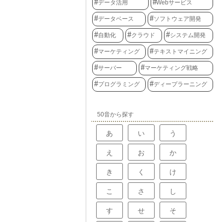
ます。
ります。従来の
データ活用
Webサービス
例えば、宇宙開
きな機械のよう
や、大量の顧客
生じると、全体
データベース
ソフトウェア開発
の人々が計算機
りました。変更
く、その存在は
の影響を考慮す
感じられていま
自動化
クラウド
システム開発
もかかっていま
高額で、一般家
ービス』では、
ではありません
マーケティング
テキストマイニング
いるため、一部
、大学や企業の
部分に影響を与
門の施設を利用
サーバー
マーケティング戦略
るで積み木のよ
まるで選ばれた
したり、追加し
れた特別な機
ます。この柔軟
プログラミング
ディープラーニング
した。人々は計
格段に向上しま
寄せ、より小型
進歩は目まぐる
が利用できるよ
サービス』であ
ことでしょう。
、競争力を維持
50音から探す
、それぞれの部
ができるため、
あ
い
う
それぞれの部品
るので、専門性
り上げることが
え
お
か
いサービス』
すことができる
き
く
け
にすみます。従
増強する必要が
ら、必要な部分
こ
さ
し
ます。これは、
きな利点となり
す
せ
そ
に必要なだけ人
、効率的で無駄