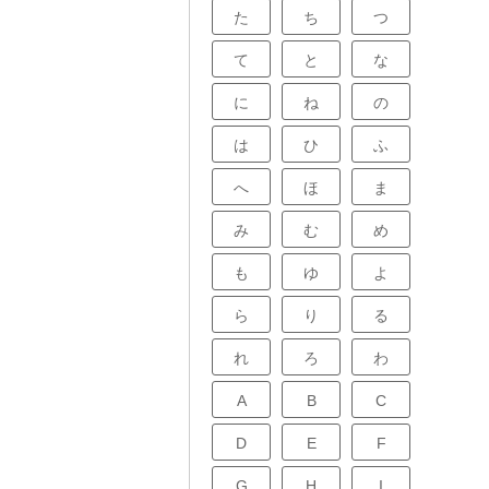
。
た
ち
つ
て
と
な
に
ね
の
は
ひ
ふ
へ
ほ
ま
み
む
め
も
ゆ
よ
ら
り
る
れ
ろ
わ
A
B
C
D
E
F
G
H
I