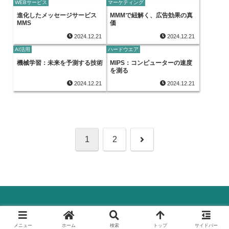
WEBサービス
マーケティング
進化したメッセージサービス
MMMで紐解く、広告効果の真
MMS
価
2024.12.21
2024.12.21
AI活用
ハードウエア
機械学習：未来を予測する技術
MIPS：コンピューターの速度
を測る
2024.12.21
2024.12.21
次
1
2
へ
© 2024 デジタル化(DX)のすべて.
メニュー
ホーム
検索
トップ
サイドバー