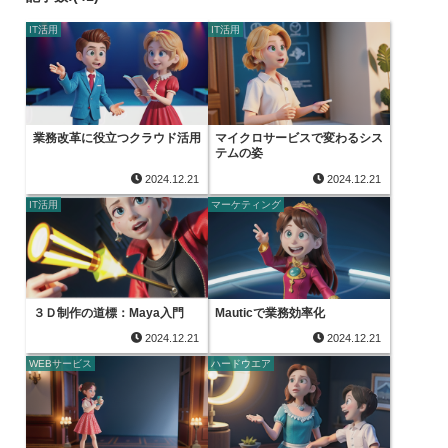
IT活用
IT活用
業務改革に役立つクラウド活用
マイクロサービスで変わるシス
テムの姿
2024.12.21
2024.12.21
IT活用
マーケティング
３Ｄ制作の道標：Maya入門
Mauticで業務効率化
2024.12.21
2024.12.21
WEBサービス
ハードウエア