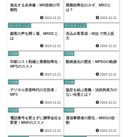
進化する未来像：MR技術の可
業務効率化のカギ、MROと
能性
は？
2024.12.21
2024.12.21
マーケティング
マーケティング
顧客の声を聞く場、MROCと
見込み客育成：MQLで売上拡
は
大
2024.12.21
2024.12.21
IT活用
IT活用
印刷コスト削減と業務効率化：
動画進化の歴史：MPEGの軌跡
MPSのススメ
2024.12.21
2024.12.21
IT活用
その他
デジタル音楽時代の立役者：
協定を結ぶ意義：法的拘束力の
MP3
ない合意とは？
2024.12.21
2024.12.21
IT活用
IT活用
電話番号を変えずに携帯会社を
通信事業者の変化：MNOの役
変更！MNPのススメ
割
2024.12.21
2024.12.21