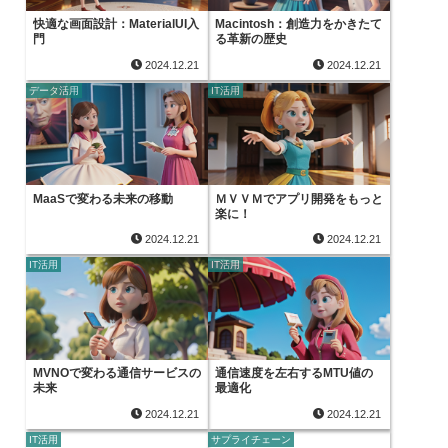
快適な画面設計：MaterialUI入
Macintosh：創造力をかきたて
門
る革新の歴史
2024.12.21
2024.12.21
データ活用
IT活用
MaaSで変わる未来の移動
ＭＶＶＭでアプリ開発をもっと
楽に！
2024.12.21
2024.12.21
IT活用
IT活用
MVNOで変わる通信サービスの
通信速度を左右するMTU値の
未来
最適化
2024.12.21
2024.12.21
IT活用
サプライチェーン