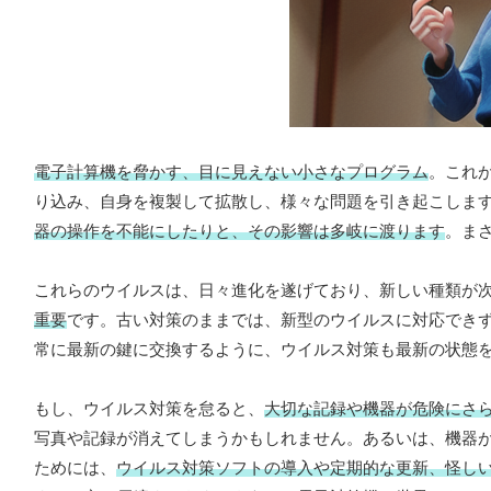
電子計算機を脅かす、目に見えない小さなプログラム
。これ
り込み、自身を複製して拡散し、様々な問題を引き起こしま
器の操作を不能にしたりと、その影響は多岐に渡ります
。ま
これらのウイルスは、日々進化を遂げており、新しい種類が
重要
です。古い対策のままでは、新型のウイルスに対応でき
常に最新の鍵に交換するように、ウイルス対策も最新の状態
もし、ウイルス対策を怠ると、
大切な記録や機器が危険にさ
写真や記録が消えてしまうかもしれません。あるいは、機器
ためには、
ウイルス対策ソフトの導入や定期的な更新、怪し