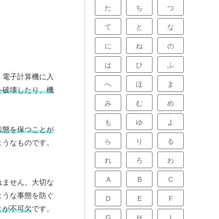
た
ち
つ
て
と
な
に
ね
の
は
ひ
ふ
、電子計算機に入
へ
ほ
ま
を破壊したり、機
み
む
め
も
ゆ
よ
状態を保つことが
ら
り
る
ようなものです。
れ
ろ
わ
A
B
C
れません。大切な
ような事態を防ぐ
D
E
F
とが不可欠
です。
G
H
I