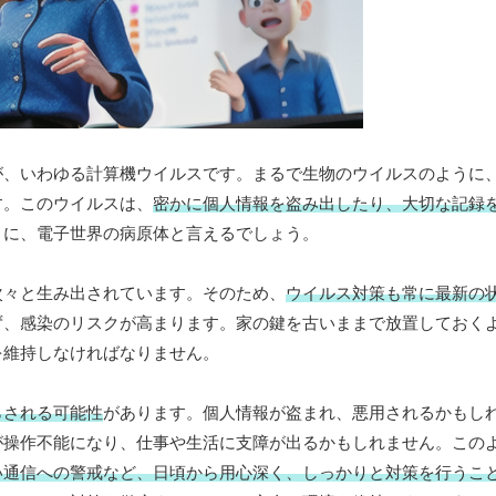
が、いわゆる計算機ウイルスです。まるで生物のウイルスのように
す。このウイルスは、
密かに個人情報を盗み出したり、大切な記録
さに、電子世界の病原体と言えるでしょう。
次々と生み出されています。そのため、
ウイルス対策も常に最新の
ず、感染のリスクが高まります。家の鍵を古いままで放置しておく
を維持しなければなりません。
らされる可能性
があります。個人情報が盗まれ、悪用されるかもし
が操作不能になり、仕事や生活に支障が出るかもしれません。この
い通信への警戒など、日頃から用心深く、しっかりと対策を行うこ