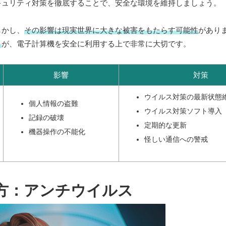
キュリティ対策を徹底することで、安全な環境を維持しましょう。
しかし、
その影響は現実世界に大きな被害をもたらす可能性
があり
と
が、電子計算機を安全に利用する上で非常に大切です。
影響
対策
ウイルス対策の最新状態
個人情報の盗難
ウイルス対策ソフト導入
記録の破壊
定期的な更新
機器操作の不能化
怪しい通信への警戒
方：アンチウイルス