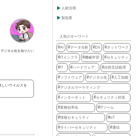
人材活用
製造業
人気のキーワード
AI
データ分析
DX
ネットワーク
デジタル化を知りたい
ITインフラ
機械学習
セキュリティ
IT
ハードウェア
自然言語処理
ソフトウェア
デジタル化
人工知能
新しいウイルスを
デジタルマーケティング
インターネット
セキュリティ対策
業務効率化
ITツール
情報セキュリティ
IoT
サイバーセキュリティ
通信