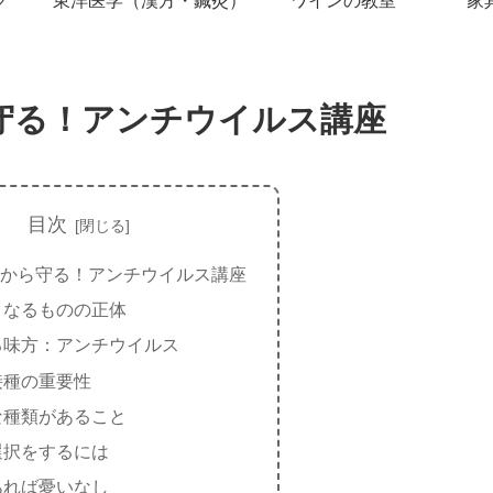
グ
東洋医学（漢方・鍼灸）
ワインの教室
家
守る！アンチウイルス講座
目次
から守る！アンチウイルス講座
となるものの正体
る味方：アンチウイルス
接種の重要性
な種類があること
選択をするには
あれば憂いなし