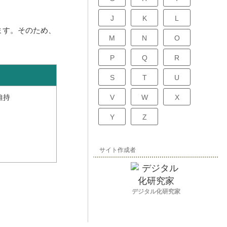
J
K
L
ます。そのため、
M
N
O
P
Q
R
S
T
U
V
W
X
維持
Y
Z
サイト作成者
デジタル化研究家