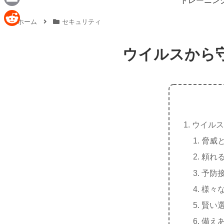
トレーニン
e
a
E
ホーム
セキュリティ
c
m
R
e
a
e
ウイルスから
b
i
d
o
l
d
o
i
k
t
ウイルス
脅威
頼れ
予防
様々
賢い
備え