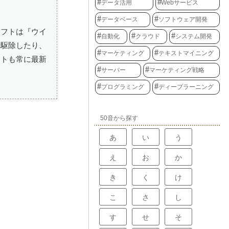
データ活用
Webサービス
データベース
ソフトウェア開発
ソフトは『ウイ
自動化
クラウド
システム開発
て駆除したり、
マーケティング
テキストマイニング
フトも常に最新
サーバー
マーケティング戦略
プログラミング
ディープラーニング
50音から探す
あ
い
う
え
お
か
き
く
け
こ
さ
し
す
せ
そ