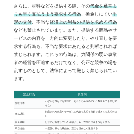
さらに、材料などを提供する際、その
代金を通常よ
りも早く支払うよう要求する行為
、換金しにくい
手
形の交付
、不当な
経済上の利益の提供を求める行為
なども禁止されています。また、提供する商品やサ
ービスの内容を一方的に変更したり、やり直しを要
求する行為も、不当な要求にあたると判断されれば
禁じられます。これらの行為は、力関係の弱い事業
者の経営を圧迫するだけでなく、公正な競争の場を
乱すものとして、法律によって厳しく禁じられてい
ます。
禁止行為
具体例
わずかな傷などを理由に、あらかじめ決めていた数量全てを受け取
受取拒否
らない
納品された商品やサービスの代金を支払う期日を過ぎても支払わな
支払遅延
い
代金減額
はじめは合意していた金額よりも一方的に代金を少なくする
不当返品
一度受け取った商品を、正当な理由なく返品する