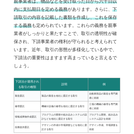
親事業者は、物品などを受け取った日から六十日以
内に支払期日を定める義務
があります。さらに、
下
請取引の内容を記載した書類を作成し、これを保存
する義務
も定められています。これらの義務を親事
業者がしっかりと果たすことで、取引の透明性が確
保され、下請事業者の権利が守られると考えられて
います。近年、取引の形態が多様化している中で、
下請法の重要性はますます高まっていると言えるで
しょう。
下請法が適用され
説明
例
る取引の種類
自動車部品の製造を専門業
製造委託
製品の製造を他社に委託する取引
者に依頼
工場の機械の修理を専門業
修理委託
機械や設備の修理を他社に委託する取引
者に依頼
プログラムの開発や組み込みシステムの設
プログラム開発、組み込み
情報成果物作成委託
計などを他社に委託する取引
システム設計を依頼
デザインの作成や市場調査などを他社に委
デザイン作成、市場調査を
役務提供委託
託する取引
依頼