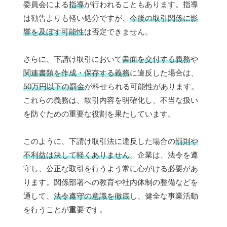
委員会による
指導
が行われることもあります。指導
は勧告よりも軽い処分ですが、
今後の取引関係に影
響を及ぼす可能性
は否定できません。
さらに、下請け取引において
書面を交付する義務
や
関連書類を作成・保存する義務
に違反した場合は、
50万円以下の罰金
が科せられる可能性があります。
これらの義務は、取引内容を明確化し、不当な扱い
を防ぐための重要な役割を果たしています。
このように、下請け取引法に違反した場合の
罰則や
不利益は決して軽くありません
。企業は、法令を遵
守し、公正な取引を行うよう常に心がける必要があ
ります。関係部署への教育や社内体制の整備などを
通して、
法令遵守の意識を徹底
し、健全な事業活動
を行うことが重要です。