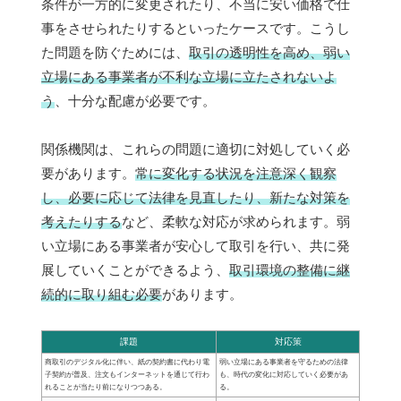
条件が一方的に変更されたり、不当に安い価格で仕
事をさせられたりするといったケースです。こうし
た問題を防ぐためには、
取引の透明性を高め、弱い
立場にある事業者が不利な立場に立たされないよ
う
、十分な配慮が必要です。
関係機関は、これらの問題に適切に対処していく必
要があります。
常に変化する状況を注意深く観察
し、必要に応じて法律を見直したり、新たな対策を
考えたりする
など、柔軟な対応が求められます。弱
い立場にある事業者が安心して取引を行い、共に発
展していくことができるよう、
取引環境の整備に継
続的に取り組む必要
があります。
課題
対応策
商取引のデジタル化に伴い、紙の契約書に代わり電
弱い立場にある事業者を守るための法律
子契約が普及、注文もインターネットを通じて行わ
も、時代の変化に対応していく必要があ
れることが当たり前になりつつある。
る。