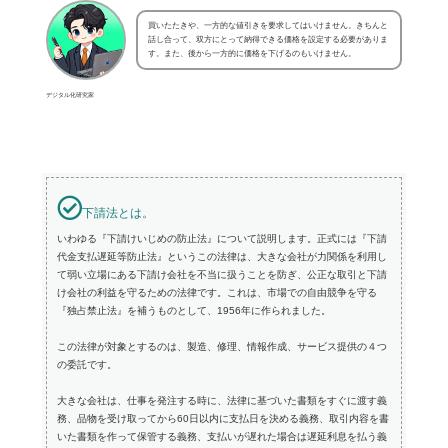
買いたたきや、一方的な値引きを要求してはいけません。きちんと
話し合って、双方にとって納得できる価格を設定する必要がありま
す。また、後から一方的に価格を下げるのもいけません。
デジタル化研究家
下請法とは。
いわゆる『下請けいじめの防止法』について説明します。正式には『下請
代金支払遅延等防止法』というこの法律は、大きな会社が力関係を利用し
て弱い立場にある下請け会社を不当に扱うことを防ぎ、公正な取引と下請
け会社の利益を守るための法律です。これは、市場での自由競争を守る
『独占禁止法』を補うものとして、1956年に作られました。
この法律が対象とするのは、製造、修理、情報作成、サービス提供の４つ
の委託です。
大きな会社は、仕事を発注する時に、法律に基づいた書類をすぐに渡す義
務、品物を受け取ってから60日以内に支払日を決める義務、取引内容を書
いた書類を作って保管する義務、支払いが遅れた場合は遅延利息を払う義