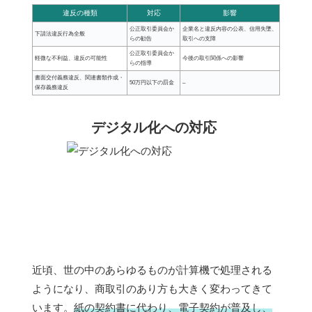
違反の種類
対応
影響
公正取引委員会か
企業名と違反内容の公表、信用失墜、
下請法違反行為全般
らの勧告
取引への支障
公正取引委員会か
軽微な不利益、違反の可能性
今後の取引関係への影響
らの指導
書面交付義務違反、関連書類作成・
50万円以下の罰金
–
保存義務違反
デジタル化への対応
近頃、世の中のあらゆるものが計算機で処理される
ようになり、商取引のあり方も大きく変わってきて
います。
紙の契約書に代わり、電子契約が普及し、