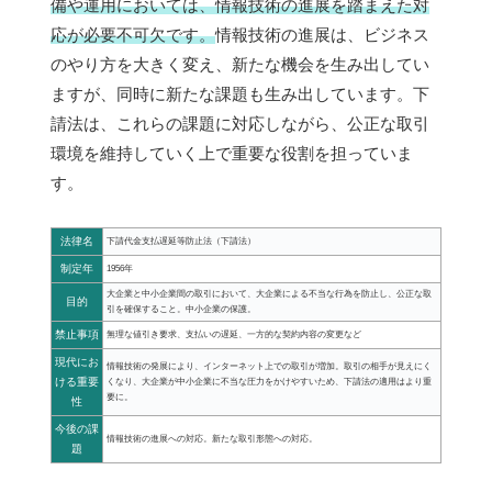
備や運用においては、情報技術の進展を踏まえた対
応が必要不可欠です。
情報技術の進展は、ビジネス
のやり方を大きく変え、新たな機会を生み出してい
ますが、同時に新たな課題も生み出しています。下
請法は、これらの課題に対応しながら、公正な取引
環境を維持していく上で重要な役割を担っていま
す。
法律名
下請代金支払遅延等防止法（下請法）
制定年
1956年
大企業と中小企業間の取引において、大企業による不当な行為を防止し、公正な取
目的
引を確保すること。中小企業の保護。
禁止事項
無理な値引き要求、支払いの遅延、一方的な契約内容の変更など
現代にお
情報技術の発展により、インターネット上での取引が増加。取引の相手が見えにく
ける重要
くなり、大企業が中小企業に不当な圧力をかけやすいため、下請法の適用はより重
要に。
性
今後の課
情報技術の進展への対応。新たな取引形態への対応。
題