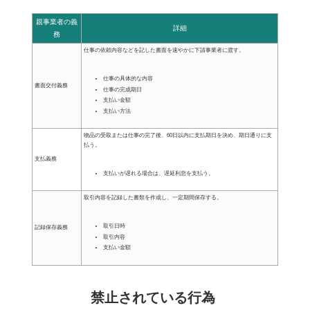
親事業者の義
詳細
務
仕事の依頼内容などを記した書面を速やかに下請事業者に渡す。
仕事の具体的な内容
書面交付義務
仕事の完成期日
支払い金額
支払い方法
物品の受取または仕事の完了後、60日以内に支払期日を決め、期日通りに支
払う。
支払義務
支払いが遅れる場合は、遅延利息を支払う。
取引内容を記録した書類を作成し、一定期間保存する。
取引日時
記録保存義務
取引内容
支払い金額
禁止されている行為