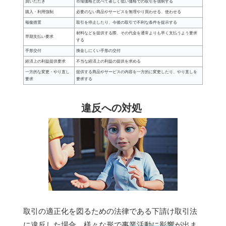
買いたたき
市場価格と比べて著しく低い価格での取引を強制する
購入・利用強制
必要のない商品やサービスを無理やり買わせる、使わせる
報復措置
取引を停止したり、今後の取引で不利な条件を提示する
材料などを提供する際、その代金を通常よりも早く支払うよう要求
早期支払い要求
する
手形交付
換金しにくい手形の交付
経済上の利益提供要求
不当な経済上の利益の提供を求める
一方的な変更・やり直し
提供する商品やサービスの内容を一方的に変更したり、やり直しを
要求
要求する
違反への対処
取引の適正化を図るための法律である下請け取引法
に違反した場合、様々な形で
事業活動に影響
が出ま