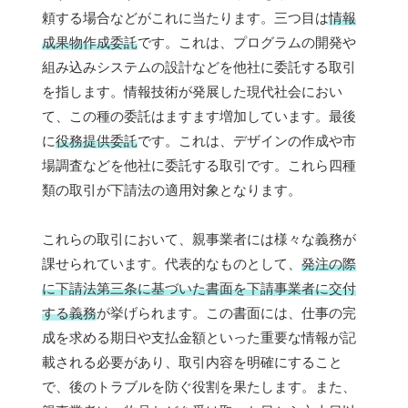
頼する場合などがこれに当たります。三つ目は
情報
成果物作成委託
です。これは、プログラムの開発や
組み込みシステムの設計などを他社に委託する取引
を指します。情報技術が発展した現代社会におい
て、この種の委託はますます増加しています。最後
に
役務提供委託
です。これは、デザインの作成や市
場調査などを他社に委託する取引です。これら四種
類の取引が下請法の適用対象となります。
これらの取引において、親事業者には様々な義務が
課せられています。代表的なものとして、
発注の際
に下請法第三条に基づいた書面を下請事業者に交付
する義務
が挙げられます。この書面には、仕事の完
成を求める期日や支払金額といった重要な情報が記
載される必要があり、取引内容を明確にすること
で、後のトラブルを防ぐ役割を果たします。また、