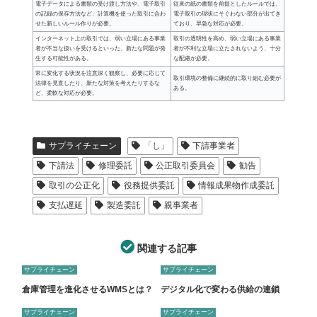
電子データによる書類の受け渡し方法や、電子取引
従来の紙の書類を前提としたルールでは、
の記録の保存方法など、計算機を使った取引に合わ
電子取引の現状にそぐわない部分が出てき
せた新しいルール作りが必要。
ており、早急な対応が必要。
インターネット上の取引では、弱い立場にある事業
取引の透明性を高め、弱い立場にある事業
者が不当な扱いを受けるといった、新たな問題が発
者が不利な立場に立たされないよう、十分
生する可能性がある。
な配慮が必要。
常に変化する状況を注意深く観察し、必要に応じて
取引環境の整備に継続的に取り組む必要が
法律を見直したり、新たな対策を考えたりするな
ある。
ど、柔軟な対応が必要。
サプライチェーン
「し」
下請事業者
下請法
修理委託
公正取引委員会
勧告
取引の公正化
役務提供委託
情報成果物作成委託
支払遅延
製造委託
親事業者
関連する記事
サプライチェーン
サプライチェーン
倉庫管理を進化させるWMSとは？
デジタル化で変わる供給の連鎖
サプライチェーン
サプライチェーン