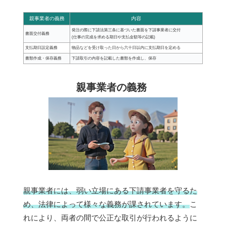
親事業者の義務
内容
発注の際に下請法第三条に基づいた書面を下請事業者に交付
書面交付義務
(仕事の完成を求める期日や支払金額等の記載)
支払期日設定義務
物品などを受け取った日から六十日以内に支払期日を定める
書類作成・保存義務
下請取引の内容を記載した書類を作成し、保存
親事業者の義務
親事業者には、弱い立場にある下請事業者を守るた
め、法律によって様々な義務が課されています。
こ
れにより、両者の間で公正な取引が行われるように