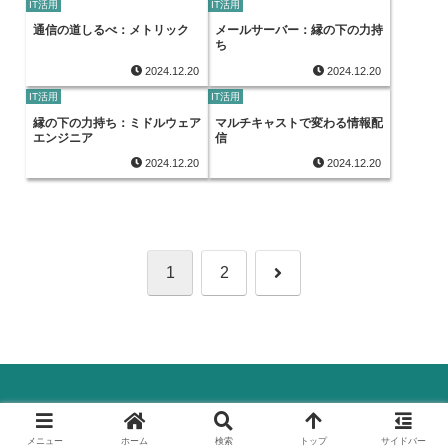
IT活用
IT活用
通信の道しるべ：メトリック
メールサーバー：縁の下の力持
ち
2024.12.20
2024.12.20
IT活用
IT活用
縁の下の力持ち：ミドルウェア
マルチキャストで変わる情報配
エンジニア
信
2024.12.20
2024.12.20
次
1
2
へ
© 2024 デジタル化(DX)のすべて.
メニュー
ホーム
検索
トップ
サイドバー