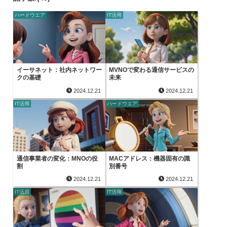
ハードウエア
IT活用
イーサネット：社内ネットワー
MVNOで変わる通信サービスの
クの基礎
未来
2024.12.21
2024.12.21
IT活用
ハードウエア
通信事業者の変化：MNOの役
MACアドレス：機器固有の識
割
別番号
2024.12.21
2024.12.21
IT活用
IT活用