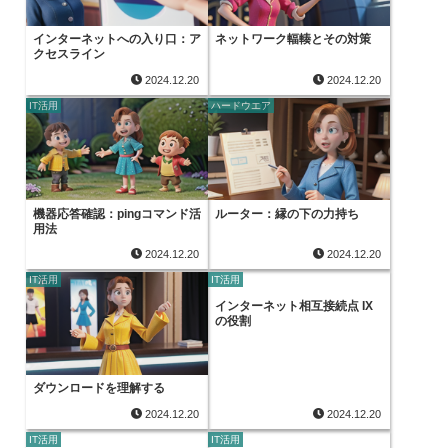
インターネットへの入り口：ア
ネットワーク輻輳とその対策
クセスライン
2024.12.20
2024.12.20
IT活用
ハードウエア
機器応答確認：pingコマンド活
ルーター：縁の下の力持ち
用法
2024.12.20
2024.12.20
IT活用
IT活用
インターネット相互接続点 IX
の役割
ダウンロードを理解する
2024.12.20
2024.12.20
IT活用
IT活用