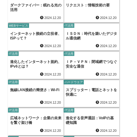
ダークファイバー：眠れる光の
リクエスト：情報技術の要
活用
2024.12.20
2024.12.20
WEBサービス
IT活用
インターネット接続の立役者、
ＩＳＤＮ：時代を築いたデジタ
ISPって？
ル通信網
2024.12.20
2024.12.20
IT活用
IT活用
進化したインターネット規約、
ＩＰ－ＶＰＮ：閉域網でつなぐ
IPv6とは？
安全な通信
2024.12.20
2024.12.20
IT活用
ハードウエア
無線LAN接続の簡便さ：Wi-Fi
スプリッター：電話とネットを
快適に
2024.12.20
2024.12.20
IT活用
IT活用
広域ネットワーク：企業の未来
進化する音声通話：VoIPの基
を繋ぐ架け橋
礎知識
2024.12.20
2024.12.20