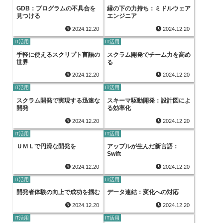
GDB：プログラムの不具合を
縁の下の力持ち：ミドルウェア
見つける
エンジニア
2024.12.20
2024.12.20
IT活用
IT活用
手軽に使えるスクリプト言語の
スクラム開発でチーム力を高め
世界
る
2024.12.20
2024.12.20
IT活用
IT活用
スクラム開発で実現する迅速な
スキーマ駆動開発：設計図によ
開発
る効率化
2024.12.20
2024.12.20
IT活用
IT活用
ＵＭＬで円滑な開発を
アップルが生んだ新言語：
Swift
2024.12.20
2024.12.20
IT活用
IT活用
開発者体験の向上で成功を掴む
データ連結：変化への対応
2024.12.20
2024.12.20
IT活用
IT活用