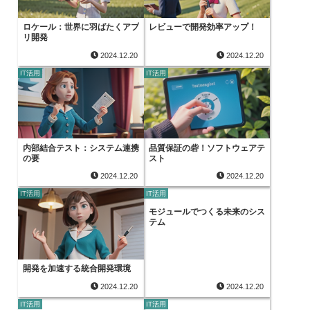
ロケール：世界に羽ばたくアプ
レビューで開発効率アップ！
リ開発
2024.12.20
2024.12.20
IT活用
IT活用
内部結合テスト：システム連携
品質保証の砦！ソフトウェアテ
の要
スト
2024.12.20
2024.12.20
IT活用
IT活用
モジュールでつくる未来のシス
テム
開発を加速する統合開発環境
2024.12.20
2024.12.20
IT活用
IT活用