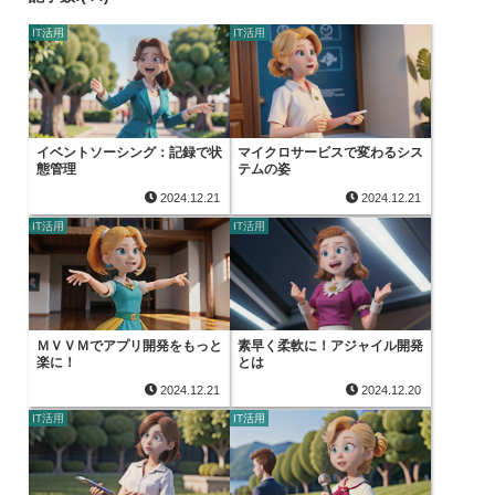
IT活用
IT活用
イベントソーシング：記録で状
マイクロサービスで変わるシス
態管理
テムの姿
2024.12.21
2024.12.21
IT活用
IT活用
ＭＶＶＭでアプリ開発をもっと
素早く柔軟に！アジャイル開発
楽に！
とは
2024.12.21
2024.12.20
IT活用
IT活用