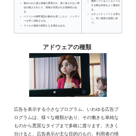
無料ソフトをインストール
集められた個人情報が悪用され、身に覚えのない商
する際は内容をよく確認す
品が購入されたり、情報が売買される危険性があ
る。
る。
セキュリティソフトを導入
パソコンや携帯電話の動作を遅くしたり、バッテリ
し、常に最新の状態に保
ーを早く消耗させる。
つ。
ウイルス感染の原因となる場合もある。
アドウェアの種類
広告を表示する小さなプログラム、いわゆる広告プ
ログラムは、様々な種類があり、その働きも単純な
ものから悪質なタイプまで多岐に渡ります。大きく
分けると、広告表示が主な目的のもの、利用者の情