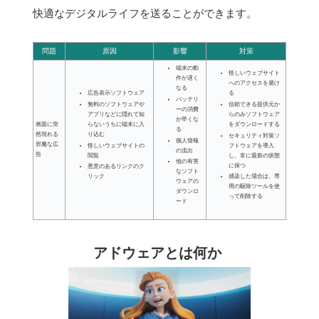
快適なデジタルライフを送ることができます。
問題
原因
影響
対策
端末の動
怪しいウェブサイト
作が遅く
へのアクセスを避け
なる
広告表示ソフトウェア
る
バッテリ
無料のソフトウェアや
信頼できる提供元か
ーの消費
アプリなどに隠れて知
らのみソフトウェア
が早くな
画面に突
らないうちに端末に入
をダウンロードする
る
然現れる
り込む
セキュリティ対策ソ
個人情報
邪魔な広
怪しいウェブサイトの
フトウェアを導入
の流出
告
閲覧
し、常に最新の状態
他の有害
に保つ
悪意のあるリンクのク
なソフト
リック
感染した場合は、専
ウェアの
用の駆除ツールを使
ダウンロ
って削除する
ード
アドウェアとは何か