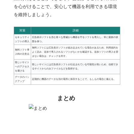
を心がけることで、安心して機器を利用できる環境
を維持しましょう。
対策
詳細
セキュリティ
広告表示ソフトを含む様々な脅威から機器を守るソフトを導入し、常に最新の状
ソフトの導入
態を保つ。
無料ソフトには広告表示ソフトが組み込まれている場合があるため、利用規約を
無料ソフト導
よく読み、追加で導入されるソフトがないかを確認する。追加ソフトの導入を望
入時の注意点
まない場合は、チェックを外す。
怪しいサイト
怪しいサイトには広告表示ソフトが仕込まれている可能性が高いため、信頼でき
へのアクセス
るサイトからのみファイルなどを取得する。
を避ける
データのバッ
定期的に機器のデータを別の場所に保存することで、もしもの場合に備える。
クアップ
まとめ