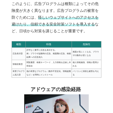
このように、広告プログラムは種類によってその危
険度が大きく異なります。広告プログラムの被害を
防ぐためには、
怪しいウェブサイトへのアクセスを
避けたり、信頼できる安全対策ソフトを導入する
な
ど、日頃から対策を講じることが重要です。
種類
特徴
危険性
許可なく勝手に広告を表示する。
画面が見にくくなる、ブラウ
広告表示型
例：ブラウザ起動時の広告、画面隅の広告、検索
ザの動作が遅くなる
結果への広告混入
閲覧履歴、検索キーワード、入力情報を記録し外
個人情報漏洩、情報が悪用さ
情報収集型
部送信
れる
有害プログラ
他の有害なプログラム（動作不安定化、情報盗難
パソコンに深刻な被害を与え
ム混入型
など）を同時にインストール
る
アドウェアの感染経路