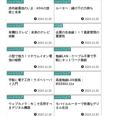
ハードウエア
ハードウエア
赤外線通信のいま：IrDAの技
ルーター：縁の下の力持ち
術と未来
2024.12.20
2024.12.20
ハードウエア
IT活用
有機ELテレビ：未来のテレビ
企業の生命線！ＩＴ資産管理の
体験
重要性
2024.12.20
2024.12.20
ハードウエア
ハードウエア
小型で強力！リチウムイオン電
無線LAN：ケーブル不要で手
池の秘密
軽にネットワーク接続
2024.12.20
2024.12.20
ハードウエア
ハードウエア
手軽に電子工作！ラズベリーパ
高速無線LAN規格：
イ入門
IEEE802.11a
2024.12.20
2024.12.20
ハードウエア
ハードウエア
ウェブカメラ：今こそ活用すべ
モバイルルーターで快適なデジ
きデジタル機器
タル生活
2024.12.20
2024.12.20