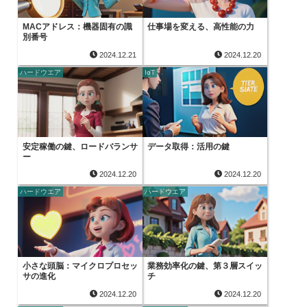
MACアドレス：機器固有の識
仕事場を変える、高性能の力
別番号
2024.12.21
2024.12.20
ハードウエア
IoT
安定稼働の鍵、ロードバランサ
データ取得：活用の鍵
ー
2024.12.20
2024.12.20
ハードウエア
ハードウエア
小さな頭脳：マイクロプロセッ
業務効率化の鍵、第３層スイッ
サの進化
チ
2024.12.20
2024.12.20