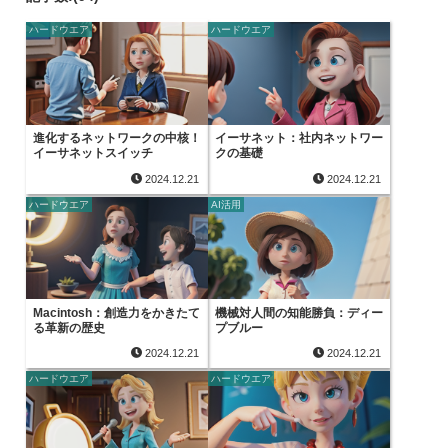
ハードウエア
ハードウエア
進化するネットワークの中核！
イーサネット：社内ネットワー
イーサネットスイッチ
クの基礎
2024.12.21
2024.12.21
ハードウエア
AI活用
Macintosh：創造力をかきたて
機械対人間の知能勝負：ディー
る革新の歴史
プブルー
2024.12.21
2024.12.21
ハードウエア
ハードウエア