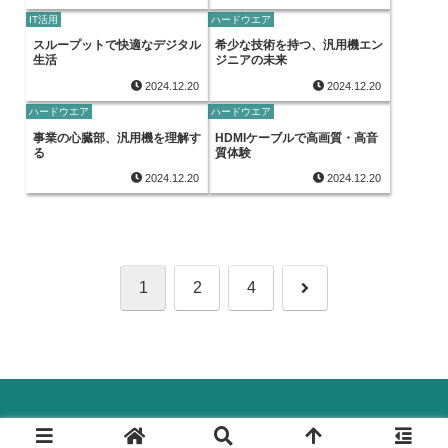
IT活用
ハードウエア
スループットで快適なデジタル
希少な技術を持つ、汎用機エン
生活
ジニアの未来
2024.12.20
2024.12.20
ハードウエア
ハードウエア
事業の心臓部、汎用機を理解す
HDMIケーブルで高画質・高音
る
質体験
2024.12.20
2024.12.20
次
1
2
4
へ
© 2024 デジタル化(DX)のすべて.