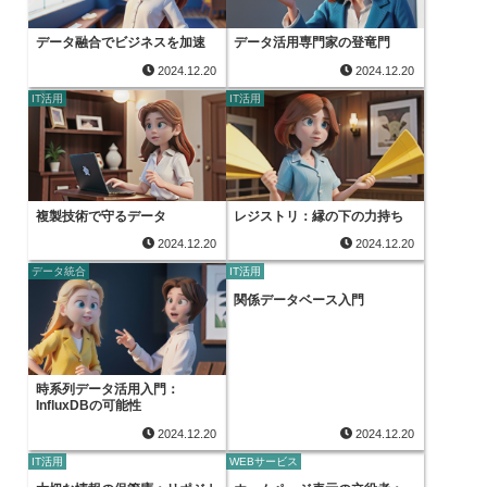
データ融合でビジネスを加速
データ活用専門家の登竜門
2024.12.20
2024.12.20
IT活用
IT活用
複製技術で守るデータ
レジストリ：縁の下の力持ち
2024.12.20
2024.12.20
データ統合
IT活用
関係データベース入門
時系列データ活用入門：
InfluxDBの可能性
2024.12.20
2024.12.20
IT活用
WEBサービス