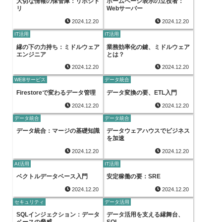
大切な情報の保管庫：リポジト
ホームページ表示の立役者：
リ
Webサーバー
2024.12.20
2024.12.20
IT活用
IT活用
縁の下の力持ち：ミドルウェア
業務効率化の鍵、ミドルウェア
エンジニア
とは？
2024.12.20
2024.12.20
WEBサービス
データ統合
Firestoreで変わるデータ管理
データ変換の要、ETL入門
2024.12.20
2024.12.20
データ統合
データ統合
データ統合：マージの基礎知識
データウェアハウスでビジネス
を加速
2024.12.20
2024.12.20
AI活用
IT活用
ベクトルデータベース入門
安定稼働の要：SRE
2024.12.20
2024.12.20
セキュリティ
データ活用
SQLインジェクション：データ
データ活用を支える縁舞台、