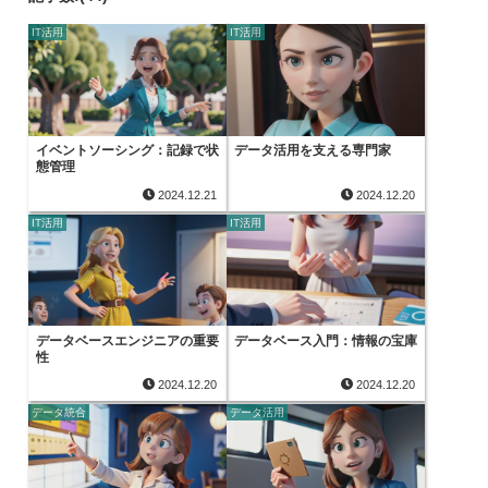
IT活用
IT活用
イベントソーシング：記録で状
データ活用を支える専門家
態管理
2024.12.21
2024.12.20
IT活用
IT活用
データベースエンジニアの重要
データベース入門：情報の宝庫
性
2024.12.20
2024.12.20
データ統合
データ活用