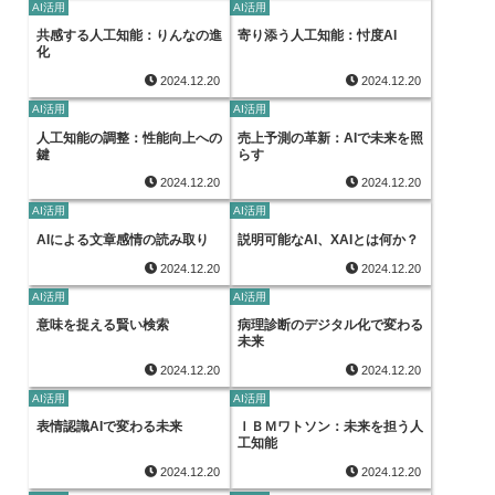
AI活用
AI活用
共感する人工知能：りんなの進
寄り添う人工知能：忖度AI
化
2024.12.20
2024.12.20
AI活用
AI活用
人工知能の調整：性能向上への
売上予測の革新：AIで未来を照
鍵
らす
2024.12.20
2024.12.20
AI活用
AI活用
AIによる文章感情の読み取り
説明可能なAI、XAIとは何か？
2024.12.20
2024.12.20
AI活用
AI活用
意味を捉える賢い検索
病理診断のデジタル化で変わる
未来
2024.12.20
2024.12.20
AI活用
AI活用
表情認識AIで変わる未来
ＩＢＭワトソン：未来を担う人
工知能
2024.12.20
2024.12.20