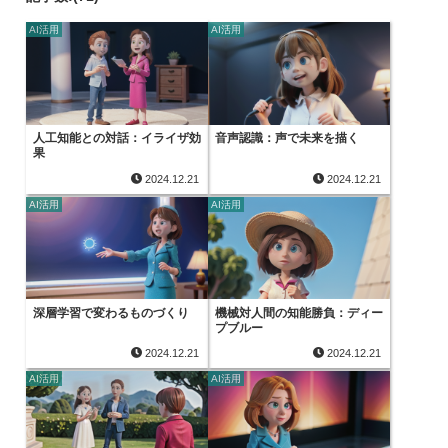
AI活用
AI活用
人工知能との対話：イライザ効
音声認識：声で未来を描く
果
2024.12.21
2024.12.21
AI活用
AI活用
深層学習で変わるものづくり
機械対人間の知能勝負：ディー
プブルー
2024.12.21
2024.12.21
AI活用
AI活用