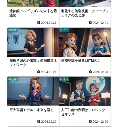
遺伝的アルゴリズムで未来を最
進化する偽造技術：ディープフ
適化
ェイクの光と影
2024.12.21
2024.12.21
AI活用
AI活用
深層学習の心臓部：多層構造ネ
長期記憶を操るLSTMの力
ットワーク
2024.12.21
2024.12.20
AI活用
AI活用
巨大言語モデル：未来を語る
人工知能の夜明け：ロジック・
セオリスト
2024.12.20
2024.12.20