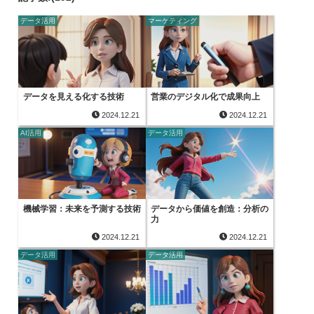
データ活用
マーケティング
データを見える化する技術
営業のデジタル化で成果向上
2024.12.21
2024.12.21
AI活用
データ活用
機械学習：未来を予測する技術
データから価値を創造：分析の
力
2024.12.21
2024.12.21
データ活用
データ活用