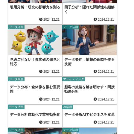
引用分析：研究の影響力を測る
因子分析：隠れた関係性を紐解
く
2024.12.21
2024.12.21
データ活用
データ活用
見過ごせない！異常値の発見と
データ要約：情報の縮図を作る
対応
技術
2024.12.21
2024.12.21
データ統合
マーケティング
データ分布：全体像を掴む重要
顧客の旅路を解き明かす：間接
性
効果分析
2024.12.21
2024.12.21
データ活用
AI活用
データ分析自動化で業務効率化
データ分析AIでビジネスを変革
2024.12.21
2024.12.21
データ活用
データ活用