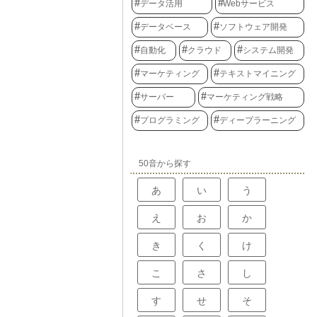
データ活用
Webサービス
を切るところか
誰かが作った部
るかを明確にす
の後で野菜と肉
てください。そ
スクを低減し、
データベース
ソフトウェア開発
れて仕上げま
使っていいもの
題の発生を防ぐ
ってから次の作
作ったものをそ
適切な管理体制
が終わるまでに
のかもしれませ
自動化
クラウド
システム開発
故障やソフトウ
しかし、複数の
を誰かに売った
速な対応が可能
切る人と、肉を
いものかもしれ
た事態を回避で
マーケティング
テキストマイニング
人をそれぞれ分
まりごとを守ら
技術資産管理
とができます。
たものが正しく
持続的な成長に
サーバー
マーケティング戦略
ことで、全体に
人との間でトラ
ょう。
ることができま
れません。その
プログラミング
ディープラーニング
の複数の流れで
に、使えるよう
理」と呼びま
をよく調べてお
、一つの作業が
、家を建てる時
むため、複数の
。家を建てる前
50音から探す
一つずつ処理し
んな材料が必要
た。しかし、多
良いのかを確認
業を同時に行う
にも、どんな決
あ
い
う
処理時間を大幅
確認する必要が
表計算ソフトで
、後から困った
え
お
か
画像編集ソフト
ことができま
合など、多くの
ときにも、使え
重処理を使うこ
の種類を比べる
き
く
け
させることがで
い方に合った道
の効率が上が
用を払わずに済
ができるため、
こ
さ
し
なることを防ぐ
とが可能になり
絵を描くのが好
であっても、同
道具を選びたい
す
せ
そ
できるのも、こ
って、それぞれ
許しの種類が違