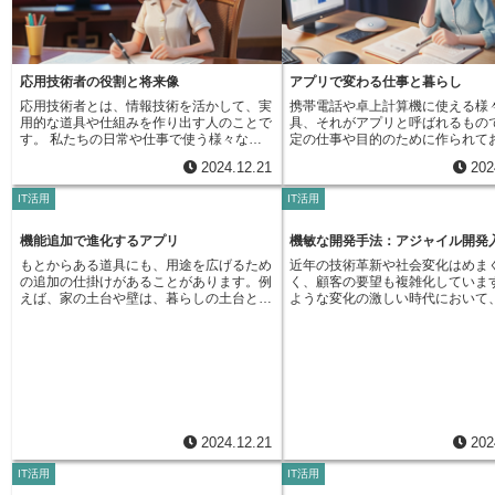
ば、営業担当者が顧客情報を記録
ど、様々です。しかし、使わなくなったソ
従来は紙の帳面に手書きで記録し
フトをそのまま放置しておくと、パソコン
た。これを顧客管理アプリに切り
の動作が遅くなったり、記憶領域がいっぱ
とで、情報の入力や検索にかかる
いになったり、安全上の問題が生じること
幅に短縮できます。空いた時間を
があります。例えば、机の上に書類が山積
応用技術者の役割と将来像
アプリで変わる仕事と暮らし
連絡や訪問などに充てることで、
みになっていると、必要な書類を探すのに
応用技術者とは、情報技術を活かして、実
携帯電話や卓上計算機に使える様
の向上に繋がるでしょう。また、
時間がかかりますよね。パソコンも同様
用的な道具や仕組みを作り出す人のことで
具、それがアプリと呼ばれるもの
では、在庫管理アプリを導入する
に、不要なソフトがたくさんインストール
す。 私たちの日常や仕事で使う様々な機
定の仕事や目的のために作られて
在庫状況をリアルタイムで把握で
されていると、処理速度が遅くなり、作業
器の中で動く、具体的な機能を開発してい
らしの中でなくてはならないもの
になります。これにより、過剰在
効率が落ちてしまいます。また、部屋に物
2024.12.21
202
ます。例えば、誰もが持ち歩く携帯端末を
います。例えば、電車の時刻を調
れのリスクを減らし、保管費用を
が溢れていると、新しい物を置くスペース
考えてみましょう。連絡を取り合うための
時、アプリを開けばすぐに確認で
とができます。加えて、アプリは
がなくなってしまうように、パソコンも不
IT活用
IT活用
電話帳機能や、目的地までの経路を調べる
紙の時刻表をめくる手間も、駅員
や連絡を円滑にする役割も担って
要なソフトで記憶領域がいっぱいになる
乗り換え案内、これらは全て応用技術者が
必要もありません。また、友人や
複数人で同時に作業できるアプリ
と、必要な写真や文書を保存できなくなっ
開発したものです。会社で使う事務処理の
絡を取りたい時も、アプリを使え
機能追加で進化するアプリ
機敏な開発手法：アジャイル開発
を瞬時に共有できるアプリを導入
てしまいます。さらに、使われていない古
道具も同様です。顧客情報を整理して管理
メッセージを送ることができます
で、チームワークの向上や速やか
い道具は、壊れて思わぬ事故につながる可
もとからある道具にも、用途を広げるため
近年の技術革新や社会変化はめま
する顧客管理システムや、商品の売れ行き
れた人に手紙を書く手間もなく、
繋がります。例えば、プロジェク
能性があります。パソコンも同様に、使わ
の追加の仕掛けがあることがあります。例
く、顧客の要望も複雑化していま
を把握する販売管理システムなども、応用
けるよりも手軽にやり取りができ
プリを使えば、プロジェクトの進
れていないソフトには安全上の弱点があ
えば、家の土台や壁は、暮らしの土台とな
ような変化の激しい時代において
技術者の仕事によって生み出されていま
い物もアプリで手軽に行えます。
課題をチーム全体で共有できます
り、それを狙った悪い人が侵入してくるか
る重要なものですが、それだけでは快適な
開発手法であるウォーターフォー
す。インターネット上で商品を売買できる
かなくても商品を選び、自宅に届
ー間での認識のずれを防ぎ、スム
もしれません。ですから、不要になったソ
生活を送るには不十分です。棚や照明、椅
は、開発期間の長さや変化への対
通販サイトも、応用技術者の貢献によるも
うことができます。重たい荷物を
ロジェクト運営に役立ちます。ま
フトはきちんと片付ける、つまりアンイン
子やテーブルといった家具を追加すること
などが課題となっていました。そ
のです。これらの道具や仕組みは、私たち
もなく、時間を有効に使うことが
連絡アプリを使えば、必要な情報
ストールすることが大切です。定期的にパ
で、暮らしはより便利で豊かになるでしょ
り柔軟で迅速な開発手法として注
の生活をより便利で快適にするだけでな
す。商品の値段を比較したり、口
に関係者に伝えることができます
ソコンの中を整理整頓することで、快適な
う。これと同じように、仕事で使う道具で
いるのがアジャイル開発です。ア
く、企業活動をより効率的に行うことにも
認することもできるので、より良
よりも手軽に連絡できるため、コ
作業環境を保つことができます。不要なソ
ある事務用の様々な道具にも、もとから備
開発とは、システムやソフトウェ
役立っています。 例えば、通販サイトは
ができます。暇な時間を楽しく過
ーションの活性化に繋がります。
フトを削除すると、パソコンの処理速度が
わっている基本的な機能に加えて、後から
する際に、「機敏な」「素早い」
家にいながらにして様々な商品を購入でき
のゲームアプリも人気です。様々
顧客への対応を向上させる上でも
上がり、作業がスムーズになります。ま
付け足すことで、より使いやすく、作業の
味を持つ「アジャイル」という言
るため、私たちの生活はより便利になりま
ゲームがあり、いつでもどこでも
大きな役割を果たします。顧客情
2024.12.21
202
た、記憶領域に余裕ができるので、必要な
効率を高めることができる追加の機能があ
通り、柔軟性と迅速性を重視した
す。同時に、企業にとっては新たな販路を
ができます。一人で遊ぶだけでな
所で管理したり、顧客対応を自動
データを保存する場所を確保できます。そ
ります。これを「追加の仕掛け」と呼びま
す。ウォーターフォール型のよう
開拓し、より多くの顧客に商品を届けるこ
や見知らぬ人と対戦することもで
たりすることで、顧客満足度を高
IT活用
IT活用
して何より、使われていないソフトを削除
しょう。例えば、表計算をする道具に、特
の工程を事前に計画するのではな
とができるため、事業の拡大に繋がりま
仕事で使うアプリも増えています
ができます。例えば、顧客からの
することで、安全面での不安を減らすこと