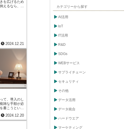
きを広げるため
接続します。ウ
例えるなら、家
カテゴリーから探す
め用意された画
て、自分好みの
報を表示する役
て、より快適な
の保管庫のよう
AI活用
。ソフトウェア
者からの問い合
て自分に必要な
など、状況に応
IoT
率を上げたり、
必要な場合は、
したりできま
応できません。
IT活用
十分な場合、ア
サーバーが活躍
に手が届くもの
受け取った処理
2024.12.21
R&D
、文章を作るた
ーバーに送り、
を簡単に描くた
がそれを理解し
、文章の中に図
SDGs
。処理が終わる
ようになりま
バーに返し、最
のソフトウェア
WEBサービス
が表示されま
アドオンを追加
は見えません
にできるように
サプライチェーン
な処理をこな
ドオンは元々の
いる重要な役割
し、より便利に
ら、縁の下の力
セキュリティ
のです。アドオ
無料のものもあ
その他
。また、個人が
公式に提供して
って、導入のし
データ活用
多岐にわたりま
複雑な手順が必
、自分の使いた
を書こうという
データ統合
どを考慮するこ
ます。その点、
オンを選ぶこと
2024.12.20
という大きな利点
手が格段に向上
ハードウエア
設定は基本的に
表現の可能性が
ンストールすれ
まるでパズルの
マーケティング