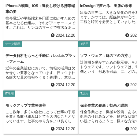
定の計算を自動で行う仕掛けや、図表を作
対象を小さな機能単位に分割し、
す。また、顧客管理システムによって顧客
ば、表計算アプリを使えば、複雑
せに自動応答するアプリを導入すれ
ができます。まるで部屋の掃除と同じよう
る仕掛けを追加できます。文章を書く道具
で設計、開発、試験、評価を繰り
iPhoneの頭脳、iOS：進化し続ける携帯端
InDesignで変わる、出版の未来
情報を適切に管理することで、顧客一人ひ
簡単にできます。資料作成アプリ
時間対応が可能になります。顧客
に、パソコンの中もきれいにすることで、
であれば、難しい言い回しを簡単にする仕
を特徴としています。この短いサ
末の要
とりに合わせた丁寧な対応が可能になり、
ば、見栄えの良い資料を素早く作
ることなく、迅速な対応を提供す
出版の世界は、大きな変化の時を
快適で安全なデジタル生活を送ることがで
掛けや、複数の言葉で書いた文章を翻訳す
「イテレーション」や「スプリン
顧客満足度の向上に繋がります。このよう
す。これらのアプリを使うことで
で、顧客満足度を高めることがで
ます。かつては、紙媒体が中心で
きるのです。
携帯電話や平板端末を円滑に動かすための
る仕掛けを追加できます。これらの追加の
び、１週間から４週間程度の期間
に、応用技術者は、情報技術を活用するこ
効率を上げ、より多くの成果を出
このように、アプリは様々な場面
工程と時間を必要としていました
基本となる仕組み、それがアイオーエスで
仕掛けは、必要に応じて自由に選んで加え
れることが一般的です。それぞれ
とで、社会に新たな価値を生み出し、より
できます。アプリは、新しい事業
の仕事や暮らしを支え、より良い
の見た目を作る作業や、誤りがな
す。これは、リンゴのマークで有名なあの
ることができます。標準の機能だけでは物
イテレーションごとに完成させる
豊かで便利な暮らしを実現する役割を担っ
す可能性も秘めています。例えば
変えていく力を持っています。
する作業、実際に印刷する作業な
会社が作ったもので、アイフォーンやアイ
足りない時や、特定の仕事に特化した機能
顧客は完成形を早期に確認でき、
ているのです。情報技術は日々進歩し、私
手軽に使えるアプリを開発し、多
2024.12.20
202
ぞれの作業を専門の職人が手作業
パッドといった機器の司令塔のような役割
が必要な時に、追加の仕掛けは大変役立ち
更の要望を伝えやすくなります。
たちの生活はますます情報技術に依存する
利用してもらうことで、大きな利
いました。そのため、完成までに
を担っています。これらの機器は、心臓部
ます。追加の仕掛けを使うことで、仕事の
手法の大きな利点は、変化への対
ようになっています。このような状況下に
ことができます。また、既存の事
データ活用
IT活用
用と時間がかかり、変更が生じた
にあたる部品と、私たちが実際に目で見て
やり方を大きく変えることができます。例
いことです。市場の動向や顧客の
おいて、応用技術者の役割は今後ますます
リを導入することで、顧客満足度
も、大きな負担となっていました
触れる様々な応用処理の二つで成り立って
えば、今までたくさんの時間をかけて行っ
化に、開発の初期段階から柔軟に
重要になっていくでしょう。より高度な技
り、新しい顧客を獲得したりする
し、印刷物を作るための新しい道
います。アイオーエスは、この二つの間を
データ解析をもっと手軽に：bodaisプラッ
ソフトウェア：縁の下の力持ち
ていた作業を自動化できたり、より正確な
ます。また、短いサイクルで試験
術を駆使し、より複雑な課題を解決してい
きます。このように、アプリは暮
したことで、このような状況は大
取り持つ仲介役として、機器全体の動きを
計算結果を得ることができたり、言葉の壁
め、問題点の早期発見が可能です
トフォーム
くことが、応用技術者に求められていま
利にするだけでなく、様々な場面
計算機を動かすための指示書、そ
りました。この道具は「インデザ
うまく調整しているのです。建物を例に考
を越えて世界中の人々と協力して仕事を進
問題を発見することで、手戻りの
す。
ています。まるで日常生活に溶け
トウェアです。ソフトウェアは、
呼ばれ、印刷物や電子書籍のデザ
近年の企業活動において、情報の活用は欠
えてみましょう。建物全体を管理する総合
めることができるようになるかもしれませ
らし、開発期間の短縮や費用の削
のように、アプリはなくてはなら
機という「形ある部品」に、どの
画面上で行うことができます。文
かせない要素となっています。日々生まれ
制御装置がありますよね。照明の明るさを
ん。まるで、家の家具を自分の好みに合わ
ながります。さらに、顧客を開発
となっています。
くかを指示する役割を担っていま
を自由に配置し、洗練された見た
る膨大な量の情報をうまく処理し、意味の
調節したり、冷暖房を効かせたり、エレベ
せて選ぶことで、快適な生活空間を作り出
に巻き込むことで、顧客満足度を
うど、楽器という形ある物体に、
ことができるだけでなく、修正も
ある知識に変えることは、他社に勝つため
ーターを動かしたり。これら様々な設備を
すように、追加の仕掛けをうまく活用する
果も期待できます。一方で、アジ
2024.12.20
202
う指示を与えることで、美しい曲
うことができます。そのため、従
の重要な手段であり、将来にわたる発展を
連携させて、快適な環境を作り出していま
ことで、自分にぴったりの仕事道具を作り
発は、綿密な計画よりも変化への
れるように、ソフトウェアという
て、時間と費用を大幅に減らすこ
続けるためにも必要不可欠です。そのよう
す。アイオーエスもこれと同じように、携
上げ、より効率的に、より創造的に働くこ
視するため、全体の進捗状況を把
IT活用
IT活用
って、電子計算機は様々な作業を
となりました。インデザインは、
な状況下で、我々が提供する「bodais」と
帯電話や平板端末の中で様々な機能を連携
とができるようになります。
いという側面もあります。そのた
ができます。例えば、文章を作る
けでなく、電子書籍やインターネ
いう仕組みは、情報の解析を大きく進化さ
させているのです。もしアイオーエスがな
チーム内の連携強化や情報共有が
具である文書作成ソフトウェアや
公開するコンテンツの作成にも対
せる強力な道具となります。15年以上にわ
モックアップで業務改善
保全作業の刷新：効果と課題
ければどうなるでしょうか。アイフォーン
す。また、顧客との継続的なコミ
の情報を集めた場所を眺めるため
ます。紙媒体とは異なり、電子書
たる経験と300以上の事業で培ってきた実
やアイパッドは、ただの箱と同じです。電
ションも重要となります。これら
ここ数年、多くの会社にとって仕事の手順
保全作業とは、機械や設備、ある
ある閲覧ソフトウェア、計算を行
を持つ必要がなく、インターネッ
績を基に開発されたこの仕組みは、高度な
話をかけることも、地図を見ることも、ゲ
適切に管理することで、アジャイ
を変える取り組みはとても大切なこととな
処理の仕組みなどを、良好な状態
道具である表計算ソフトウェアな
て世界中の人々に届けることがで
解析技術を誰もが簡単に使えるように設計
ームで遊ぶこともできません。アイオーエ
は、変化の激しい時代における効
っています。仕事のやり方をより良くした
い続けられるように、様々な方法
ちが電子計算機で行う作業は、全
また、動画や音声、動きのある図
されています。従来のように、複雑な設定
スは、これらの機器が持つ様々な機能を引
発手法となるでしょう。
り、お客さんの満足度を上げるために、
をすることです。これは、ただ単
ウェアによって実現されています
組み込むことも可能で、紙媒体で
や専門的な知識は一切必要ありません。直
き出すために、なくてはならない存在なの
2024.12.20
202
色々な新しい技術が使われています。そう
ものを修理する作業だけを指すの
のソフトウェアは、電子計算機の
きなかった、より豊かな表現が可
感的に操作することで、情報の持つ力を最
です。 例えば、画面に指で触れて操作す
した技術の中でも、新しい仕組みやサービ
ません。不具合が起きる前に、そ
は見えないものですが、私たちの
ます。このように、インデザイン
大限に引き出すことができます。例えば、