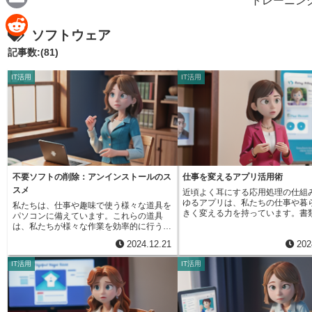
トレーニン
e
a
E
ソフトウェア
c
m
R
記事数:(81)
e
a
e
IT活用
IT活用
b
i
d
o
l
d
o
i
k
t
不要ソフトの削除：アンインストールのス
仕事を変えるアプリ活用術
スメ
近頃よく耳にする応用処理の仕組
ゆるアプリは、私たちの仕事や暮
私たちは、仕事や趣味で使う様々な道具を
きく変える力を持っています。書
パソコンに備えています。これらの道具
プリを例に挙げると、美しく読み
は、私たちが様々な作業を効率的に行うた
料を苦もなく作ることができます
めに役立ちます。しかし、使わなくなった
2024.12.21
202
アプリを使えば、複雑な情報分析
道具をそのままにしておくと、作業場が狭
に行えます。アプリ導入の大きな
くなり、必要な道具を探すのも大変になり
IT活用
IT活用
作業の効率を高め、生産性を上げ
ます。パソコンも同じで、様々な用途のた
す。 これまで時間と労力がかかっ
めに色々な道具（ソフト）をインストール
作業を自動的に行ったり、簡素化
します。仕事で必要なもの、趣味で使うも
ることで、大切な時間と資源を他
の、最初は便利そうだと思って入れたもの
仕事に振り向けることができます
の、結局使わなくなってしまったものな