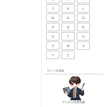
J
K
L
M
N
O
P
Q
R
S
T
U
V
W
X
Y
Z
サイト作成者
デジタル化研究家