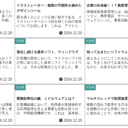
短い期間
ことができます。例えば、販売管理や顧客
ば、すぐに使い始めること
ピースのように、元となる
な計算も
関係構築といった、より創造的な仕事に集
ば、24
という多くの利点があり、これからの時代
返すこと
管理、在庫管理といった、会社で日常的に
れは、初めてテストに取り
イラストレーター：無限の可能性を秘めた
企業の生命線！ＩＴ資産管
はない部分を補完する役割
を使え
中できるようになります。また、マーケテ
を待たせ
のソフトウェア利用の主流となるでしょ
イクルを
行われている作業を簡単にする道具を、そ
て、大きな安心材料となる
必要なピースをうまく組み
デザインツール
成できま
ィングの自動化は、成果の向上にも大きく
ること
う。
迎えてい
情報技術資産管理とは、組
ト」と呼
れぞれの部署の担当者が自ら作ることがで
た、Jestは誰にでも分か
で、ソフトウェアはより強
、仕事の
貢献します。例えば、顧客の行動履歴に基
きます。
、多くの
ソコン、携帯電話、サーバ
図を描く人にとって心強い味方である、イ
で設定さ
きます。この方法は、道具作りにかかる時
ています。そのため、テス
ものへと変化します。その
すことが
づいて最適な情報を提供することで、購買
で私たち
。印刷物
ウェアといった、事業活動
ラストレーターという絵を描くための道具
の機能を
間や費用を減らし、作り手不足の解消にも
く分からないという人でも
の存在は、現代のソフトウ
を生み出
意欲を高めることができます。さらに、効
ものへと
いか確認
連の財産を適切に管理する
についてお話します。これは、アドビとい
ことで、
役立つと期待されています。これまで、プ
くスムーズに使い始めるこ
て非常に重要なものとなっ
、誰もが
果測定を自動化することで、どの販売促進
ど、それ
す。これらの財産は現代の
う会社が作った、絵を点と線で表す仕組み
修正や変
ログラムを作る人は数が少なく、費用も高
さらに、公式の説明書も充
オンを活用することで、自
くの人に
活動が効果的だったかを正確に把握し、次
4.12.20
2024.12.20
で行って
て欠かせないものであり、
を使う特別な道具です。この仕組みのおか
この開発
額になりがちでした。しかし、この方法を
で、困ったときには必要な
ルに合わせた最適な環境を
益を得る
の活動に活かすことができます。このよう
多くの費
ければ事業の継続や成長に
げで、どんなに絵を大きくしたり小さくし
応力が高
使えば、より多くの人が道具作りに参加で
つけることができます。Jestは
適で効率的な作業を実現で
業にアプ
に、マーケティングの自動化は、これから
IT活用
IT活用
場合に
えます。いわば企業活動の
たりしても、ぼやけたり線が荒くなったり
要望の変
きるようになり、時間や費用を抑えること
react-appのような、広
でしょう。
を高めた
の時代の販売促進活動において、非常に重
。しか
るこれらの財産を適切に管
することがありません。そのため、大きな
対応でき
ができます。近年、企業の電子化が進む中
発ツールにも標準で含まれ
こともで
要な役割を担うと考えられます。導入にあ
具が登場
組織の存続に直結する重要
看板やポスターを作る時にも綺麗に仕上が
進化し続ける基本ソフト、ウィンドウズ
知っておきたいソフトウェ
を行うた
で、この手軽な道具作りはますます注目を
ため、既にJestが使える
らしを便
たっては、自社の状況に合ったシステムを
きく変わ
でしょう。近年、情報技術
ります。イラストレーターは、色々な場面
。早期に
集めており、様々な業種で導入が進んでい
られる機会も多いはずです
で活躍し
選ぶことが大切です。適切なシステムを導
れがソフ
計算機の歴史において、マイクロソフト社
使えるようにしてくれるお
イン」と
し、それに伴い情報関連の
で活躍しています。例えば、会社の顔とな
工数を減
ます。例えば、これまでプログラムを作っ
のための環境を用意する手
込む道具
入し、効果的に活用することで、大きな成
電子計算
が世に送り出した基本ソフト「ウィンドウ
は、大きく分けてお金を払
インを、
様化しています。従来のパ
るロゴマークを作ったり、本や雑誌などに
減にもつ
たことのない営業担当者が、顧客管理の道
で、開発全体の効率も上が
ないもの
果を期待できます。
ように動
ズ」は、大きな転換点となりました。最初
ものと、お金を払わずに仕
字や画像
ーといった目に見える機器
載せるイラストを描いたり、ホームページ
プロセス
具を自分で作って業務効率を上げる、とい
導入できるということは、
す。ちょ
の型は1986年に登場しました。当時は計
のと、２種類あります。お
目を作る
ラウド上のサービスやソフ
のデザインなどにも使われています。ま
高める効
ったことが可能になります。このように、
とへの心理的な負担を減ら
楽譜とい
算機はまだ限られた人だけが使う道具でし
で使うものは、買うことで
簡単に行
権といった形のない財産も
た、最近では、趣味で絵を描く人達にも広
ャイル開
手軽にプログラムを作る方法は、企業の電
ります。面倒な準備に時間
4.12.20
2024.12.20
が奏でら
たが、ウィンドウズは徐々にその重要性を
えます。お金を払うことで
来に比べ
ます。そのため、管理しな
く使われるようになってきました。誰でも
対応を重
子化を大きく進める力となるでしょう。
なく、すぐにテストに取り
指示によ
増していきました。そして1995年、ウィ
なることになっています。
とが可能
範囲は広がり、複雑さを増
簡単に使えるような、分かりやすい作りに
握しにく
す。こうしてテストが書き
IT活用
IT活用
行うこと
ンドウズ95の登場は、まさに革命的でし
仕事以外で使うものは、お
印刷物だ
報技術資産管理は、単に財
なっているからです。豊富な機能も、イラ
め、開発
で、質の高い書き方を自然
ための道
た。これまでの計算機の操作方法を一変さ
も使えるようになっていま
ット上で
けでなく、不要な費用を削
ストレーターの魅力の一つです。色の種類
不可欠で
とができます。結果として
、世界中
せる、目で見て分かりやすい操作画面は、
金を払うことなく、その道
応してい
漏洩といった危険を回避し
業務効率化の鍵、ミドルウェアとは？
マルチスレッドで処理速度
や線の太さ、形を変えるなど、様々な効果
ュニケー
グラムを素早く開発できる
の道具で
それまで計算機に触れたことのなかった多
できます。ただし、お金を
籍は在庫
率を高めたりといった様々
を加えることができます。そのため、自分
の要素を
す。
いは情報
計算機組織において、利用者が直接操作す
複数の流れで処理する方法
うための
くの人々に、計算機を使う機会を与えまし
使うための決まりごとはあ
トを通じ
します。具体的には、情報
の思い描いた通りの絵を描くことができま
ル開発
で長く使
る応用処理を支える重要な役割を担うの
を複数の小さな作業に分け
ど、私た
た。ウィンドウズ95以前は、計算機を操作
れの道具ごとに決められた
きます。
を正確に把握することで、
す。まるで魔法の絵筆を持っているかのよ
果的な開
で手入れ
が、中間処理機構です。これは、基本処理
に進めることで、全体の時
てソフト
するには専門的な命令を覚える必要があり
らなければなりません。種
表などを
なライセンス契約を防ぎ、
うに、自由に絵を描く楽しさを味わうこと
に壊れた
機構（例えば、基本ソフト）のような土台
り方です。これは、料理を
。これら
ました。しかし、ウィンドウズ95は、画面
同じものをたくさん作った
は表現で
ます。また、使用状況を把
ができるのです。プロの絵描きさんも、趣
4.12.20
2024.12.20
ではあり
となる機能と、具体的な業務処理を行う応
ることができます。例えば
中で目に
上に表示された絵記号や窓枠を、機器を使
たり、他の人に配ったりす
能になり
無駄な利用をなくし、資源
味で絵を描く人も、イラストレーターを使
れを防ぐ
用処理機構の間に位置し、両者をつなぐ仲
を作る場合を考えてみまし
生活を大
って指し示すだけで操作できる直感的な仕
ていないものもあります。
は、出版
を促進できます。さらに、