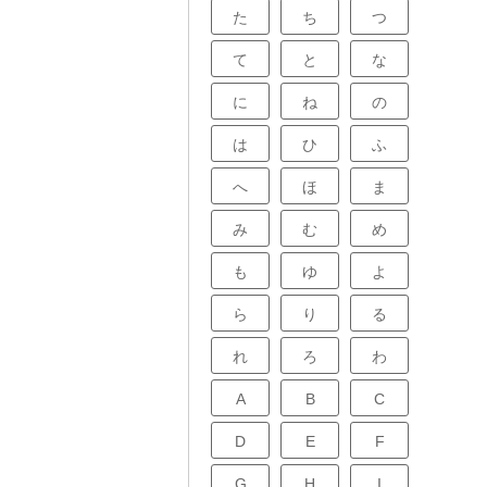
とを仕事にした
た
ち
つ
で使える道具を
で絵を描きたい
て
と
な
る道具を選べば
分の使い方に合
快適に道具を使
に
ね
の
は
ひ
ふ
へ
ほ
ま
み
む
め
も
ゆ
よ
ら
り
る
れ
ろ
わ
A
B
C
D
E
F
G
H
I