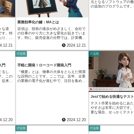
元となるソフトウェアの働
する際、
利用者は、自分の使い方や持っている機
と、まずウェブサーバーに
の追加のプログラムです。
ていまし
器、予算などに合わせて、最も適した方法
ェブサーバーは、あらかじ
にある基本的な家具に加え
替えるこ
を選べるようになりました。近年、特に注
像や文章といった静的な情
椅子やテーブルを買い足し
時間を大
目されているのが、必要な機能を必要な時
割を担います。いわば情報
空間を作るようなものです
顧客への
にサービスとして利用するという方法で
なものです。しかし、利用
業務効率化の鍵：MAとは
も同様に、アドオンによっ
営業成績
す。これは、特定の会社がインターネット
わせへの回答や商品の購入
働きを付け足し、仕事の効
々な道
近頃は、技術の進歩がめざましく、会社で
製造現場
を通じてサービスを提供するもので、利用
じて変化する動的な処理が
新しい働きを使えるように
です。特
の仕事のやり方に大きな変化が起きていま
ことで、
者はサービスを利用する期間に応じて料金
ウェブサーバーだけでは対
す。元々の機能だけでは不
おり、暮
す。特に、販売促進の分野では、計算機な
きるよう
を支払います。従来のように、ソフトウェ
そこで、アプリケーション
ドオンはまさに痒いところ
となって
どの技術を使った効率化が欠かせなくなっ
庫や品切
アそのものを購入するのではなく、必要な
します。ウェブサーバーは
4.12.21
2024.12.21
と言えるでしょう。例えば
べたい
ています。その中で、今話題となっている
抑えるこ
機能だけをサービスとして利用すること
要求をアプリケーションサ
めのソフトウェアに、図形
きます。
のが、「マーケティングの自動化」です。
情報共有
で、不要な機能に費用をかける必要がなく
アプリケーションサーバー
IT活用
IT活用
めのアドオンを追加すれば
に尋ねる
これは、これまで人が行っていた販売促進
います。
なります。また、パソコンにソフトウェア
て必要な処理を実行します
形をスムーズに挿入できる
家族に連
の仕事を自動化することで、仕事の効率を
や、情報
を導入する手間も省けるため、導入にかか
と、その結果をウェブサー
す。また、計算をするため
ばすぐに
高め、成果をより良くする強力な道具で
入門
手軽に開発！ローコード開発入門
すること
る時間や労力を大幅に削減できます。イン
終的に利用者の画面に情報
に、特定の計算方法を行う
。遠く離
す。これまで、販売促進の仕事は多くの人
な判断に
ターネット環境さえあれば、場所を選ばず
す。このように、利用者に
ぐるし
『概要』とは、物事の大体をとらえた簡潔
すれば、複雑な計算も簡単
電話をか
手と時間が必要でした。例えば、顧客への
ト管理ア
にサービスを利用できる点も大きな利点で
が、システムの裏側で様々
す。この
な説明のことです。ここでは、近年、企業
なります。このように、ア
ます。買
個別対応や、宣伝活動の効果測定などは、
捗状況や
す。自宅でも職場でも、外出先でも、イン
し、システム全体を支えて
、従来の
の業務の電子化が進む中で、注目を集めて
ソフトウェアの機能を拡張
お店に行
担当者が一つ一つ手作業で行っていまし
。メンバ
ターネットに接続できる環境であれば、い
を担っています。例えるな
ル型で
いる『手軽にプログラムを作る方法』につ
使えるようにするためのも
けてもら
た。このような状況では、どうしても非効
ーズなプ
つでもどこでも必要なサービスを利用でき
持ちと言えるでしょう。
応の遅さ
いて、簡単に説明します。この方法は、絵
ンには様々な種類があり、
持つ必要
率な部分が多く、担当者の負担も大きくな
た、社内
ます。さらに、提供会社が常に最新の機能
こで、よ
や図を用いた操作画面を使って、プログラ
れば有料のものもあります
できま
りがちでした。そこで登場したのが、マー
を速やか
を提供してくれるため、利用者は常に最新
Jestで始める快適なテスト
目されて
ムの指示をほとんど書かずに、様々な用途
開発したものから、企業が
コミを確
ケティングの自動化です。マーケティング
。メール
の技術を取り入れたサービスを受けること
ジャイル
の道具を作ることができる技術です。これ
テスト作業を始めるにあた
いるものまで、その種類は
い買い物
の自動化を導入することで、これまで人が
ミュニケ
ができます。これは、従来のように、新し
アを開発
までの作り方では、プログラムの言葉の知
やすさは非常に大切です。
す。アドオンを選ぶ際には
ごすため
行っていた様々な仕事を計算機に任せるこ
そして、
いバージョンが出るたびにソフトウェアを
という意
識や経験が欠かせませんでしたが、この方
要な場合、せっかくテスト
い機能や、信頼性、価格な
な種類の
とができます。例えば、顧客へのメール配
アプリは
買い替える必要がないことを意味し、常に
葉が示す
法では、画面上で部品を組み合わせたり、
意気込みも削がれてしまい
とが重要です。適切なアド
遊ぶこと
信を自動化したり、ウェブサイトへのアク
報を一か
最新の状態を保つための費用と手間を省く
4.12.20
2024.12.20
手法で
設定をするだけで、道具を作ることができ
Jestは手軽に導入できる
で、ソフトウェアの使い勝
く、友人
セス状況を分析したりすることが可能で
的に行っ
ことができます。このように、サービスと
にすべて
ます。そのため、専門的な知識を持たない
があります。まず、煩雑な
し、仕事の効率化や新しい
きます。
す。これにより、担当者は時間をより有効
めること
して利用する方法は、費用を抑え、導入期
IT活用
IT活用
く、開発
人でも、比較的簡単に道具作りに参加する
不要です。必要なものをイ
広がります。アドオンは、
。例え
に使うことができ、戦略の立案や顧客との
問い合わ
間を短縮し、最新の機能を常に利用できる