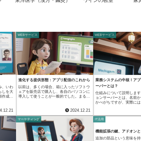
グ
東洋医学（漢方・鍼灸）
ワインの教室
家
WEBサービス
WEBサービス
進化する提供形態：アプリ配信のこれから
業務システムの中核！アプ
ーバーとは？
み、いわ
以前は、多くの場合、箱に入ったソフトウ
らしを大
ェアを販売店で購入し、各自のパソコンに
仕組みについて説明します
類作成ア
導入して使うことが一般的でした。まるで
ョンサーバーとは、名前か
やすい資
お店で本を選ぶように、棚に並んだソフト
かべがちですが、実際には
し、計算
ウェアを選び、購入して持ち帰り、自分の
フトウェアのことを指しま
4.12.21
2024.12.21
も能率的
機器に組み込んで使っていました。しか
体の様々な機能を動かすプ
目的は、
し、インターネットの広まりと共に、ソフ
する役割を担っており、例
マーケティング
IT活用
ることで
トウェアの提供方法は大きく変わりまし
のような存在です。また、
ていた
た。今では、インターネットを通じてソフ
をつなぐ中継地点のような
したりす
トウェアをダウンロードして入手したり、
す。具体例として、インタ
機能拡張の鍵、アドオンと
の大事な
インターネット上でサービスとして利用し
報をやり取りする仕組みを
追加の部品という意味を持
。例え
たりと、様々な選択肢が生まれています。
う。利用者がホームページ