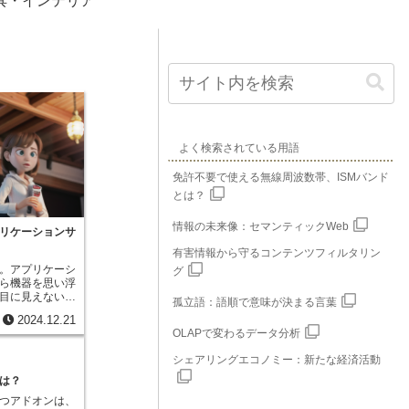
具・インテリア
よく検索されている用語
免許不要で使える無線周波数帯、ISMバンド
とは？
情報の未来像：セマンティックWeb
リケーションサ
有害情報から守るコンテンツフィルタリン
。アプリケーシ
グ
ら機器を思い浮
目に見えないソ
孤立語：語順で意味が決まる言葉
す。システム全
2024.12.21
ログラムを実行
OLAPで変わるデータ分析
えるなら司令塔
複数のシステム
シェアリングエコノミー：新たな経済活動
役割も果たしま
ーネット上で情
は？
考えてみましょ
つアドオンは、
を見ようとする