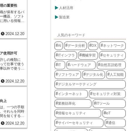
ができます。こ
ソフトウェアに
組む人にとっ
理の重要性
を果たします。
人材活用
でしょう。ま
合わせること
織が保有するパ
りやすい構造をし
力で使いやすい
ー機器、ソフト
製造業
トの仕組みがよ
ため、アドオン
に用いる情報関
、戸惑うことな
ェア利用におい
活動のことで
とができます。
ています。アド
事業活動におい
実しているの
分の作業スタイ
2024.12.20
適切に管理しな
人気のキーワード
情報を簡単に見
構築し、より快
大きな影響を与
create-
きるようになる
心臓部とも言え
く使われている開
AI
データ分析
DX
ネットワーク
理することは、
ています。その
な課題と言える
ア使用許可
状態で開発を進め
ITインフラ
機械学習
セキュリティ
は急速に発展
。新しくテスト
許しの種類に
財産の種類も多
間が省けるの
って仕事で使う
ソコンやサーバ
IT
ハードウェア
自然言語処理
ります。手軽に
事以外で使うも
だけでなく、ク
テストを書くこ
金を払って仕事
トウェアの利用
ソフトウェア
デジタル化
人工知能
すことにも繋が
使う権利をもら
管理対象となり
を取られること
2024.12.20
、使えるように
ければならない
掛かれるからで
デジタルマーケティング
お金を払わずに
しています。情
やすくなること
金を払わなくて
産を把握するだ
と身に付けるこ
インターネット
セキュリティ対策
す。使う人はお
減したり、情報
、より良いプロ
具を使うことが
たり、業務の効
向上
ようになるので
払わなくても、
業務効率化
ITツール
な効果をもたら
は、一つの手順
ります。それぞ
技術資産の実態
、それらを同時
決まりごとを守
重複購入や不要
情報セキュリティ
IoT
間を短くするや
類によっては、
費用を抑制でき
作る場面で例え
り、中身を変え
握することで、
サイバーセキュリティ
通信
2024.12.20
、カレーライス
ることが許され
の効率的な活用
ょう。一つの流
例えば、みんな
誰がどの機器や