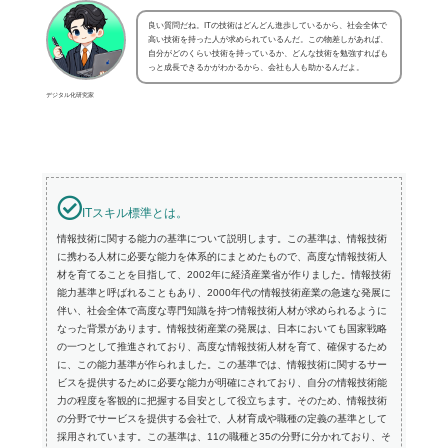
良い質問だね。ITの技術はどんどん進歩しているから、社会全体で
高い技術を持った人が求められているんだ。この物差しがあれば、
自分がどのくらい技術を持っているか、どんな技術を勉強すればも
っと成長できるかがわかるから、会社も人も助かるんだよ。
デジタル化研究家
ITスキル標準とは。
情報技術に関する能力の基準について説明します。この基準は、情報技術
に携わる人材に必要な能力を体系的にまとめたもので、高度な情報技術人
材を育てることを目指して、2002年に経済産業省が作りました。情報技術
能力基準と呼ばれることもあり、2000年代の情報技術産業の急速な発展に
伴い、社会全体で高度な専門知識を持つ情報技術人材が求められるように
なった背景があります。情報技術産業の発展は、日本においても国家戦略
の一つとして推進されており、高度な情報技術人材を育て、確保するため
に、この能力基準が作られました。この基準では、情報技術に関するサー
ビスを提供するために必要な能力が明確にされており、自分の情報技術能
力の程度を客観的に把握する目安として役立ちます。そのため、情報技術
の分野でサービスを提供する会社で、人材育成や職種の定義の基準として
採用されています。この基準は、11の職種と35の分野に分かれており、そ