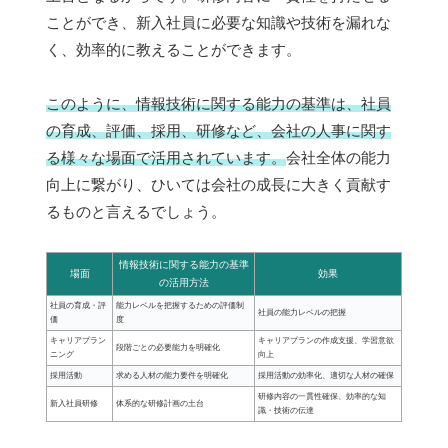
ことができ、新入社員に必要な知識や技術を漏れな
く、効率的に教えることができます。
このように、情報技術に関する能力の基準は、社員
の育成、評価、採用、研修など、会社の人事に関す
る様々な場面で活用されています。
会社全体の能力
向上に繋がり、ひいては会社の成長に大きく貢献す
るものと言えるでしょう。
情報技術に関する能力の基準
場面
効果
の活用方法
社員の育成・評
能力レベルを把握するための評価制
社員の能力レベルの把握
価
度
キャリアプラン
キャリアプランの作成支援、学習意欲
段階ごとの必要能力を明確化
ニング
向上
採用活動
求める人材の能力要件を明確化
採用活動の効率化、適切な人材の確保
研修内容の一貫性確保、効率的な知
新入社員研修
体系的な研修計画の土台
識・技術の伝達