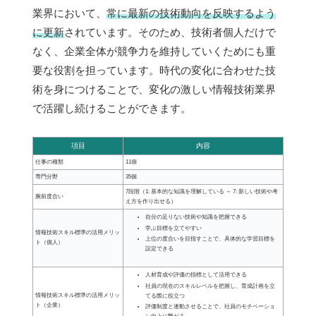
業界において、
常に最新の技術動向を反映するよう
に更新
されています。そのため、技術者個人だけで
なく、企業全体が競争力を維持していくためにも重
要な役割を担っています。時代の変化に合わせた技
術を身につけることで、変化の激しい情報技術業界
で活躍し続けることができます。
項目
内容
仕事の種類
11個
専門分野
35個
7段階（1: 基本的な知識を理解している ～ 7: 新しい技術や考
腕前度合い
え方を作り出せる）
自分の足りない技術や知識を把握できる
学ぶ目標を立てやすい
情報技術スキル標準の活用メリッ
上位の度合いを目指すことで、具体的な学習目標を
ト（個人）
設定できる
人材育成や評価の指標として活用できる
社員の現在のスキルレベルを把握し、育成計画を立
情報技術スキル標準の活用メリッ
てる際に役立つ
ト（企業）
評価制度と連動させることで、社員のモチベーショ