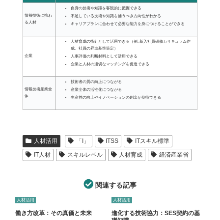
自身の技術や知識を客観的に把握できる
情報技術に携わ
不足している技術や知識を補うべき方向性がわかる
る人材
キャリアプランに合わせて必要な能力を身につけることができる
人材育成の指針として活用できる（例: 新入社員研修カリキュラム作
成、社員の昇進基準策定）
企業
人事評価の判断材料として活用できる
企業と人材の適切なマッチングを促進できる
技術者の質の向上につながる
情報技術産業全
産業全体の活性化につながる
体
生産性の向上やイノベーションの創出が期待できる
人材活用
「I」
ITSS
ITスキル標準
IT人材
スキルレベル
人材育成
経済産業省
関連する記事
人材活用
人材活用
働き方改革：その真価と未来
進化する技術協力：SES契約の基