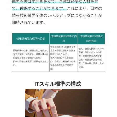
能力を伸ばす計画を立て、企業は必要な人材を育
て、確保することができます。
これにより、日本の
情報技術業界全体のレベルアップにつながることが
期待されています。
情報技術能力標準の内
情報技術能力標準の
情報技術能力標準の目的
容
活用方法
情報技術を使った仕事をす
個人：自己の技術レベルの
情報技術の仕事に必要な能力を分かり
る上で必要な技術や知識を
理解、強化ポイントの把
やすく整理・体系化し、高度なIT人材
明確に示したもの。
握、能力開発計画の立案
の育成と確保を促進するため。
個人の能力レベルの把握
企業：社員育成計画の策
日本の情報技術業界の発展を支えるた
や、企業の人材育成・仕事
定、仕事内容の定義、人材
め。
定義の基準として活用可
確保
能。
ITスキル標準の構成