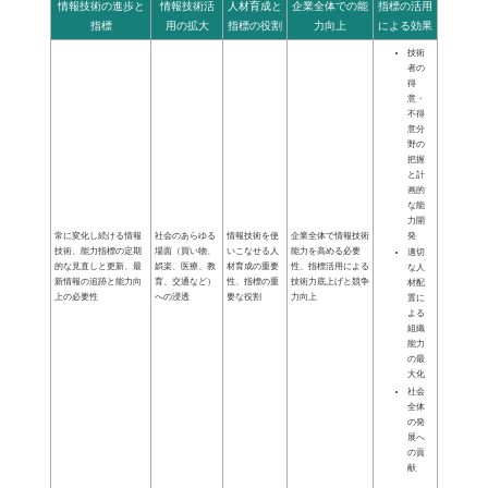
情報技術の進歩と
情報技術活
人材育成と
企業全体での能
指標の活用
指標
用の拡大
指標の役割
力向上
による効果
技術
者の
得
意・
不得
意分
野の
把握
と計
画的
な能
力開
発
常に変化し続ける情報
社会のあらゆる
情報技術を使
企業全体で情報技術
技術、能力指標の定期
場面（買い物、
いこなせる人
能力を高める必要
適切
的な見直しと更新、最
娯楽、医療、教
材育成の重要
性、指標活用による
な人
新情報の追跡と能力向
育、交通など）
性、指標の重
技術力底上げと競争
材配
上の必要性
への浸透
要な役割
力向上
置に
よる
組織
能力
の最
大化
社会
全体
の発
展へ
の貢
献