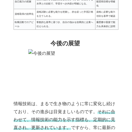
自己能力の把握
能習得目標を明確
水準との比較で、学習すべき内容が明確になる。
化
資格試験に必要な能力を把握し、的を絞った学習計画
資格に必要な能力
資格取得の効率化
を立てられる。
項目を基準で確認
転職活動でのアピ
客観的な基準に基づき、自分の強みを効果的に企業へ
履歴書や面接で能
ール
伝えられる。
力を具体的に説明
今後の展望
情報技術は、まるで生き物のように常に変化し続け
ており、その進歩は目覚ましいものです。
それに合
わせて、情報技術の能力を示す指標も、定期的に見
直され、更新されています。
ですから、常に最新の